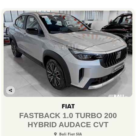
Co
mp
FIAT
arti
lhe
FASTBACK 1.0 TURBO 200
HYBRID AUDACE CVT
Bali Fiat SIA