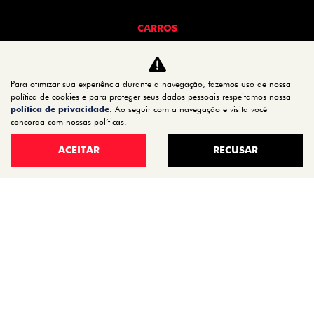
CARROS
TITANO
STRADA
Para otimizar sua experiência durante a navegação, fazemos uso de nossa
TORO
política de cookies e para proteger seus dados pessoais respeitamos nossa
FASTBACK HYBRID
política de privacidade
. Ao seguir com a navegação e visita você
concorda com nossas políticas.
PULSE
FASTBACK
ACEITAR
RECUSAR
CRONOS
NOVA FIORINO
SCUDO
NOVO DUCATO
MOBI
ARGO
ESTOQUE