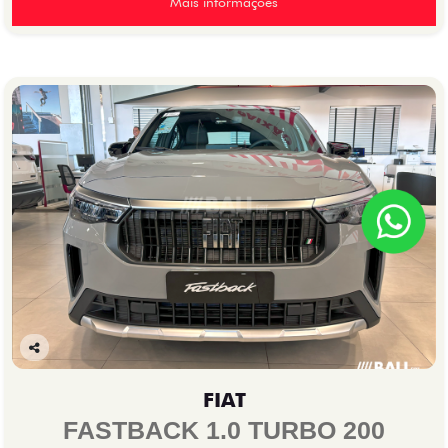
Mais informações
Co
mp
FIAT
arti
lhe
FASTBACK 1.0 TURBO 200