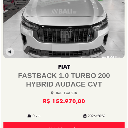
Co
mp
FIAT
arti
lhe
FASTBACK 1.0 TURBO 200
HYBRID AUDACE CVT
Bali Fiat SIA
R$ 152.970,00
0 km
2026/2026