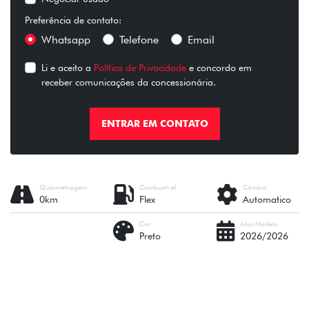
Preferência de contato:
Whatsapp
Telefone
Email
Li e aceito a
Política de Privacidade
e concordo em
receber comunicações da concessionária.
ENTRAR EM CONTATO
Quilometragem
Combustível
Câmbio
0km
Flex
Automatico
Cor
Ano/Modelo
Preto
2026/2026