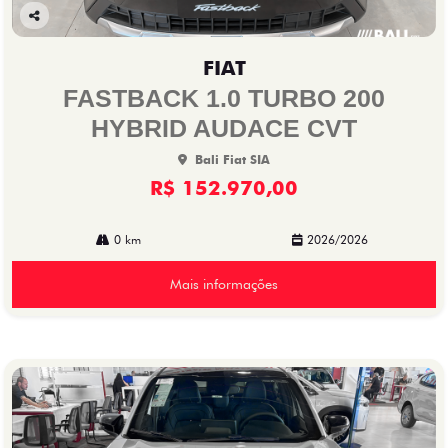
Co
mp
FIAT
arti
lhe
FASTBACK 1.0 TURBO 200
HYBRID AUDACE CVT
Bali Fiat SIA
R$ 152.970,00
0 km
2026/2026
Mais informações