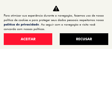
CARROS
TITANO
Para otimizar sua experiência durante a navegação, fazemos uso de nossa
STRADA
política de cookies e para proteger seus dados pessoais respeitamos nossa
política de privacidade
. Ao seguir com a navegação e visita você
TORO
concorda com nossas políticas.
FASTBACK HYBRID
ACEITAR
RECUSAR
PULSE
FASTBACK
CRONOS
NOVA FIORINO
SCUDO
NOVO DUCATO
MOBI
ARGO
ESTOQUE
ESTOQUE 0KM