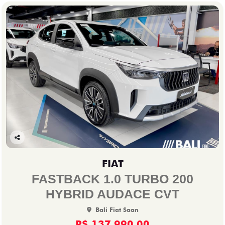
Co
mp
FIAT
arti
lhe
FASTBACK 1.0 TURBO 200
HYBRID AUDACE CVT
Bali Fiat Saan
R$ 137.990,00