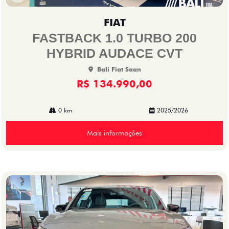
Co
mp
FIAT
arti
lhe
FASTBACK 1.0 TURBO 200
HYBRID AUDACE CVT
Bali Fiat Saan
R$ 134.990,00
0 km
2025/2026
Mais informações