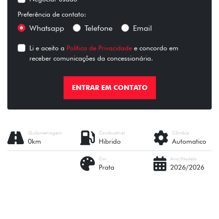
Preferência de contato:
Whatsapp
Telefone
Email
Li e aceito a
Política de Privacidade
e concordo em
receber comunicações da concessionária.
ENTRAR EM CONTATO
Quilometragem
Combustível
Câmbio
0km
Hibrido
Automatico
Cor
Ano/Modelo
Prata
2026/2026