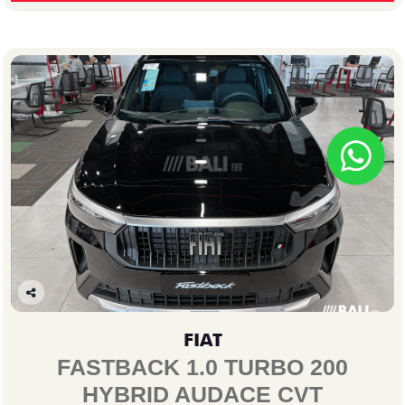
Co
mp
FIAT
arti
lhe
FASTBACK 1.0 TURBO 200
HYBRID AUDACE CVT