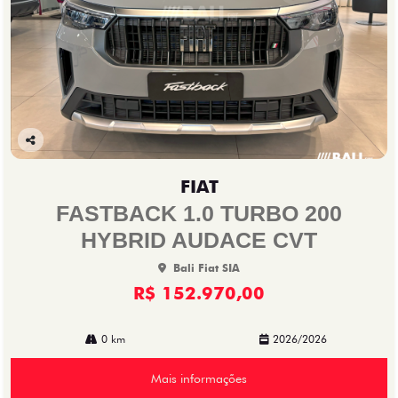
Co
mp
FIAT
arti
lhe
FASTBACK 1.0 TURBO 200
HYBRID AUDACE CVT
Bali Fiat SIA
R$ 152.970,00
0 km
2026/2026
Mais informações