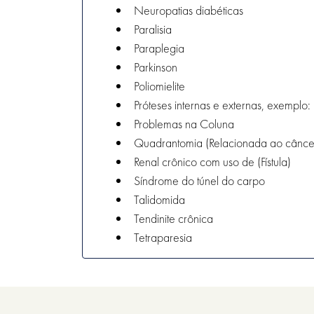
Neuropatias diabéticas
Paralisia
Paraplegia
Parkinson
Poliomielite
Próteses internas e externas, exemplo: 
Problemas na Coluna
Quadrantomia (Relacionada ao cânc
Renal crônico com uso de (Fístula)
Síndrome do túnel do carpo
Talidomida
Tendinite crônica
Tetraparesia