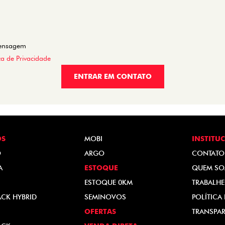
mensagem
ica de Privacidade
ENTRAR EM CONTATO
OS
MOBI
INSTITU
O
ARGO
CONTATO
A
ESTOQUE
QUEM S
ESTOQUE 0KM
TRABALH
ACK HYBRID
SEMINOVOS
POLÍTICA
OFERTAS
TRANSPAR