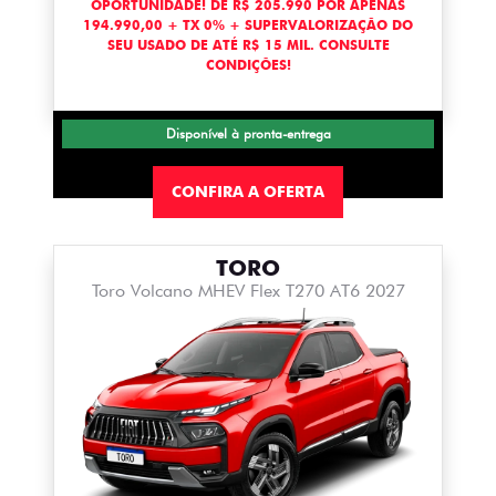
OPORTUNIDADE! DE R$ 205.990 POR APENAS
194.990,00 + TX 0% + SUPERVALORIZAÇÃO DO
SEU USADO DE ATÉ R$ 15 MIL. CONSULTE
CONDIÇÕES!
Disponível à pronta-entrega
CONFIRA A OFERTA
TORO
Toro Volcano MHEV Flex T270 AT6 2027