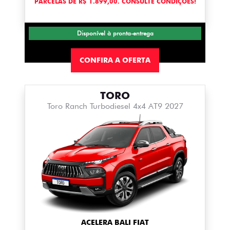
PARCELAS DE R$ 1.899,00. CONSULTE CONDIÇÕES!
Disponível à pronta-entrega
CONFIRA A OFERTA
TORO
Toro Ranch Turbodiesel 4x4 AT9 2027
ACELERA BALI FIAT