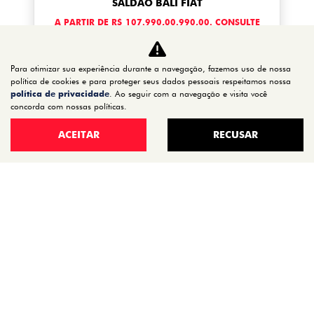
SALDÃO BALI FIAT
A PARTIR DE R$ 107.990,00.990,00. CONSULTE
CONDIÇÕES!
Para otimizar sua experiência durante a navegação, fazemos uso de nossa
Disponível à pronta-entrega
política de cookies e para proteger seus dados pessoais respeitamos nossa
política de privacidade
. Ao seguir com a navegação e visita você
concorda com nossas políticas.
CONFIRA A OFERTA
ACEITAR
RECUSAR
MOBI
Mobi Trekking 1.0 2027