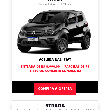
Mobi Like 1.0 2027
ACELERA BALI FIAT
ENTRADA DE R$ 8.990,00 + PARCELAS DE R$
1.489,00. CONSULTE CONDIÇÕES!
CONFIRA A OFERTA
STRADA