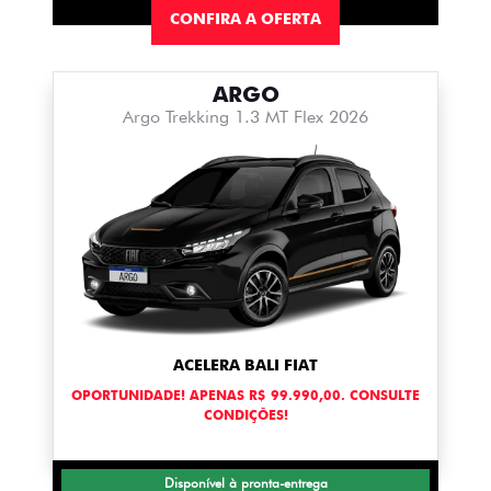
CONFIRA A OFERTA
ARGO
Argo Trekking 1.3 MT Flex 2026
ACELERA BALI FIAT
OPORTUNIDADE! APENAS R$ 99.990,00. CONSULTE
CONDIÇÕES!
Disponível à pronta-entrega