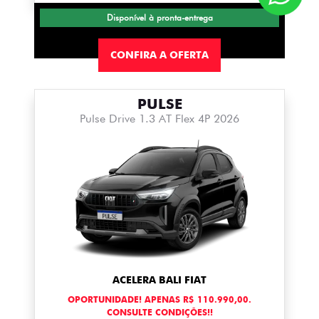
Disponível à pronta-entrega
CONFIRA A OFERTA
PULSE
Pulse Drive 1.3 AT Flex 4P 2026
ACELERA BALI FIAT
OPORTUNIDADE! APENAS R$ 110.990,00.
CONSULTE CONDIÇÕES!!