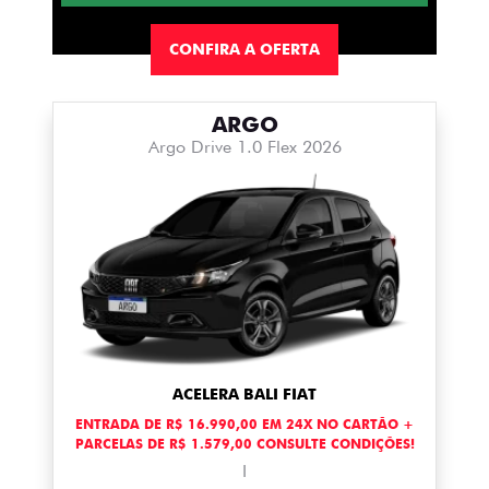
CONFIRA A OFERTA
ARGO
Argo Drive 1.0 Flex 2026
ACELERA BALI FIAT
ENTRADA DE R$ 16.990,00 EM 24X NO CARTÃO +
PARCELAS DE R$ 1.579,00 CONSULTE CONDIÇÕES!
I