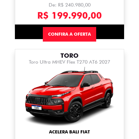
De: R$ 240.980,00
R$ 199.990,00
CONFIRA A OFERTA
TORO
Toro Ultra MHEV Flex T270 AT6 2027
ACELERA BALI FIAT