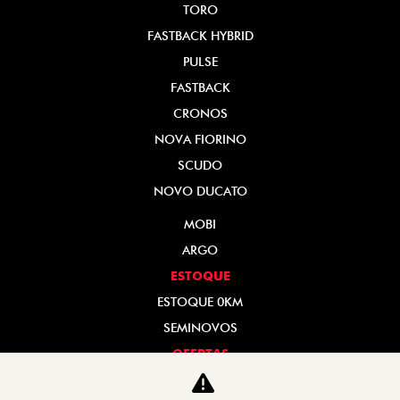
FASTBACK HYBRID
PULSE
FASTBACK
CRONOS
NOVA FIORINO
SCUDO
NOVO DUCATO
MOBI
ARGO
ESTOQUE
ESTOQUE 0KM
SEMINOVOS
OFERTAS
VENDA DIRETA
Para otimizar sua experiência durante a navegação, fazemos uso de nossa
SERVIÇOS
política de cookies e para proteger seus dados pessoais respeitamos nossa