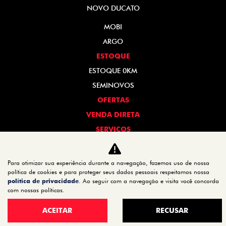
NOVO DUCATO
MOBI
ARGO
ESTOQUE
ESTOQUE 0KM
SEMINOVOS
OFERTAS
VENDA DIRETA
SERVIÇOS
REVISÃO
PEÇAS E ACESSÓRIOS
Para otimizar sua experiência durante a navegação, fazemos uso de nossa
política de cookies e para proteger seus dados pessoais respeitamos nossa
MANUAL DO VEÍCULO
política de privacidade
. Ao seguir com a navegação e visita você concorda
com nossas políticas.
INSTITUCIONAL
CONTATO
ACEITAR
RECUSAR
QUEM SOMOS