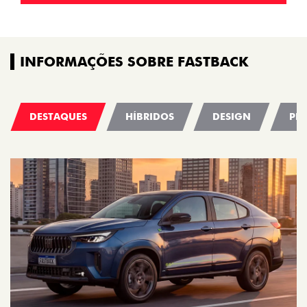
INFORMAÇÕES SOBRE FASTBACK
DESTAQUES
HÍBRIDOS
DESIGN
PE