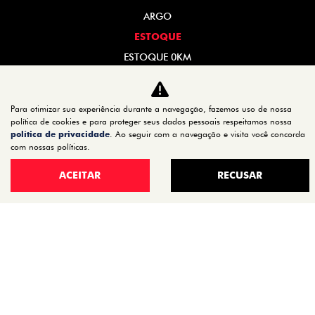
ARGO
ESTOQUE
ESTOQUE 0KM
SEMINOVOS
OFERTAS
Para otimizar sua experiência durante a navegação, fazemos uso de nossa
VENDA DIRETA
política de cookies e para proteger seus dados pessoais respeitamos nossa
política de privacidade
. Ao seguir com a navegação e visita você concorda
SERVIÇOS
com nossas políticas.
REVISÃO
ACEITAR
RECUSAR
PEÇAS E ACESSÓRIOS
MANUAL DO VEÍCULO
INSTITUCIONAL
CONTATO
QUEM SOMOS
TRABALHE CONOSCO
POLÍTICA DE PRIVACIDADE