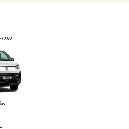
.990,00
isa
te