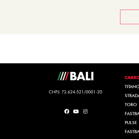
CARR
TITAN
CNPJ: 72.624.521/0001-20
STRAD
TORO
FASTB
PULSE
FASTB