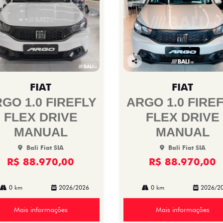
Co
mp
FIAT
FIAT
arti
lhe
GO 1.0 FIREFLY
ARGO 1.0 FIRE
FLEX DRIVE
FLEX DRIVE
MANUAL
MANUAL
Bali Fiat SIA
Bali Fiat SIA
R$ 88.970,00
R$ 88.970,00
0 km
2026/2026
0 km
2026/2
Mais informações
Mais informações