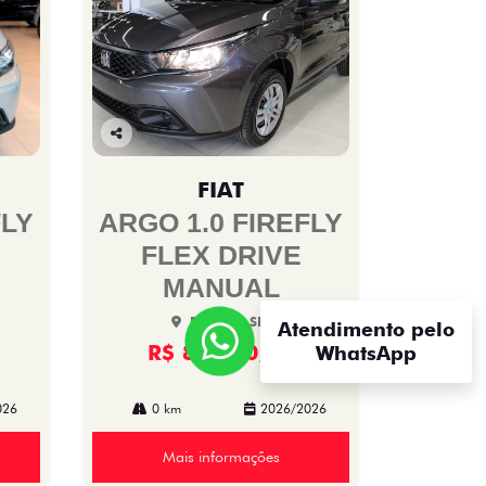
Co
mp
FIAT
arti
lhe
FLY
ARGO 1.0 FIREFLY
FLEX DRIVE
MANUAL
Bali Fiat SIA
Atendimento pelo
R$ 88.970,00
WhatsApp
026
0 km
2026/2026
Mais informações