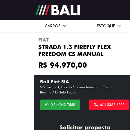
CARROS
ESTOQUE
FIAT
STRADA 1.3 FIREFLY FLEX
FREEDOM CS MANUAL
R$ 94.970,00
Bali Fiat SIA
SIA Trecho 3, Lote 725, Zona Industrial (Guará)
Brasília / Distrito Federal
(61) 4042-7558
(61) 3362-6200
Solicitar proposta