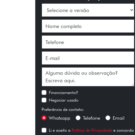
Financiamento?
Negociar usado
Preferência de contato:
Whatsapp
Telefone
Email
Li e aceito a
Política de Privacidade
e concordo