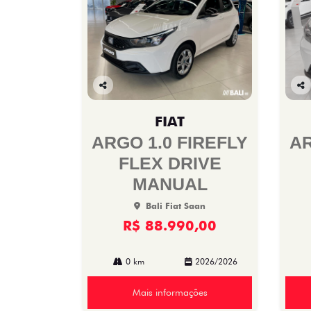
Co
Co
mp
mp
FIAT
arti
arti
lhe
lhe
ARGO 1.0 FIREFLY
AR
FLEX DRIVE
MANUAL
Bali Fiat Saan
R$ 88.990,00
0 km
2026/2026
Mais informações