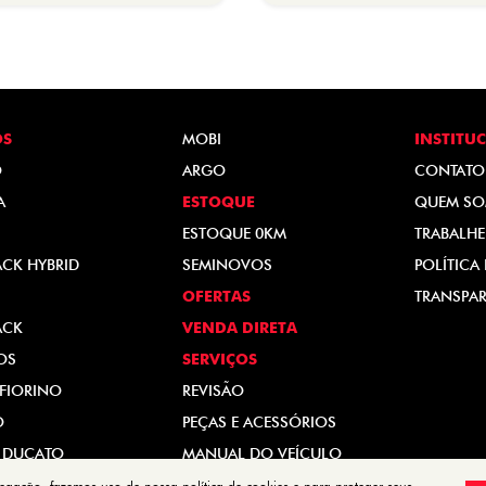
OS
MOBI
INSTITU
O
ARGO
CONTATO
A
ESTOQUE
QUEM S
ESTOQUE 0KM
TRABALH
ACK HYBRID
SEMINOVOS
POLÍTICA
OFERTAS
TRANSPAR
ACK
VENDA DIRETA
OS
SERVIÇOS
FIORINO
REVISÃO
O
PEÇAS E ACESSÓRIOS
 DUCATO
MANUAL DO VEÍCULO
vegação, fazemos uso de nossa política de cookies e para proteger seus