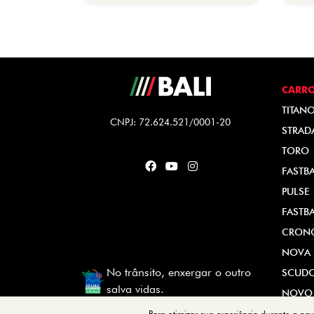
CARR
TITAN
CNPJ: 72.624.521/0001-20
STRAD
TORO
FASTB
PULSE
FASTB
CRON
NOVA 
No trânsito, enxergar o outro
SCUD
salva vidas.
NOVO
Para otimizar sua experiência durante a na