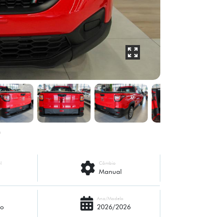
l
Câmbio
Manual
Ano/Modelo
ho
2026/2026