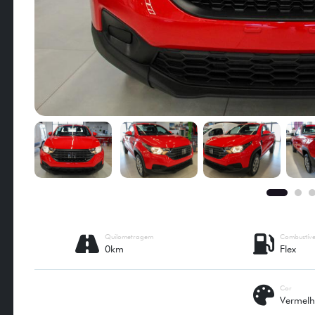
Quilometragem
Combustíve
0km
Flex
Cor
Vermel