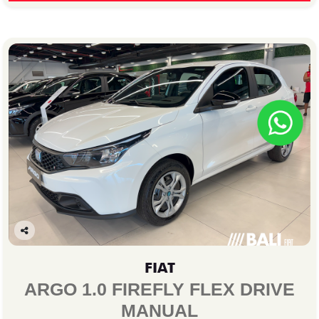
Co
mp
FIAT
arti
lhe
ARGO 1.0 FIREFLY FLEX DRIVE
MANUAL