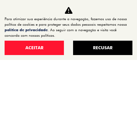
CARROS
TITANO
Para otimizar sua experiência durante a navegação, fazemos uso de nossa
STRADA
política de cookies e para proteger seus dados pessoais respeitamos nossa
política de privacidade
. Ao seguir com a navegação e visita você
TORO
concorda com nossas políticas.
FASTBACK HYBRID
ACEITAR
RECUSAR
PULSE
FASTBACK
CRONOS
NOVA FIORINO
SCUDO
NOVO DUCATO
MOBI
ARGO
ESTOQUE
ESTOQUE 0KM