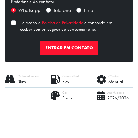
Preferência de contato:
Whatsapp
Telefone
Email
Li e aceito a
Política de Privacidade
e concordo em
receber comunicações da concessionária.
ENTRAR EM CONTATO
Quilometragem
Combustível
Câmbio
0km
Flex
Manual
Cor
Ano/Modelo
Prata
2026/2026