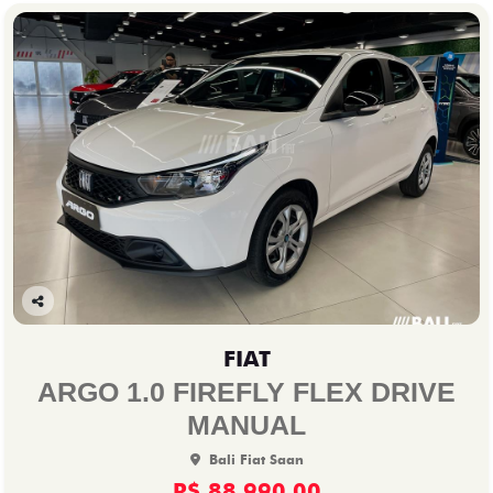
Co
mp
FIAT
arti
lhe
ARGO 1.0 FIREFLY FLEX DRIVE
MANUAL
Bali Fiat Saan
R$ 88.990,00