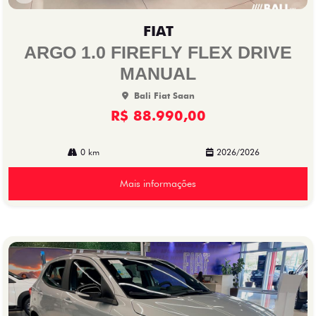
Co
mp
FIAT
arti
lhe
ARGO 1.0 FIREFLY FLEX DRIVE
MANUAL
Bali Fiat Saan
R$ 88.990,00
0 km
2026/2026
Mais informações