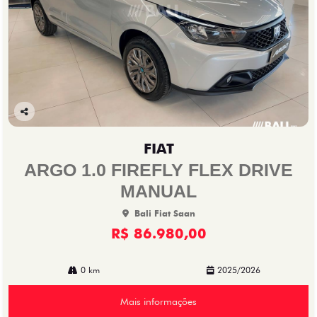
Co
mp
FIAT
arti
lhe
ARGO 1.0 FIREFLY FLEX DRIVE
MANUAL
Bali Fiat Saan
R$ 86.980,00
0 km
2025/2026
Mais informações