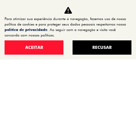
CARROS
TITANO
Para otimizar sua experiência durante a navegação, fazemos uso de nossa
STRADA
política de cookies e para proteger seus dados pessoais respeitamos nossa
política de privacidade
. Ao seguir com a navegação e visita você
TORO
concorda com nossas políticas.
FASTBACK HYBRID
ACEITAR
RECUSAR
PULSE
FASTBACK
CRONOS
NOVA FIORINO
SCUDO
NOVO DUCATO
MOBI
ARGO
ESTOQUE
ESTOQUE 0KM