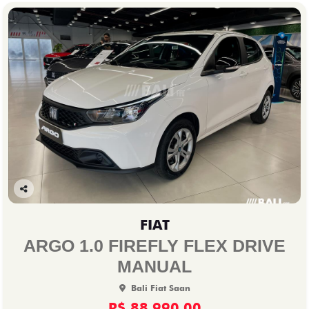
Co
mp
FIAT
arti
lhe
ARGO 1.0 FIREFLY FLEX DRIVE
MANUAL
Bali Fiat Saan
R$ 88.990,00