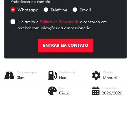
Preferência de contato:
Whatsapp
Telefone
Email
Li e aceito a
Política de Privacidade
e concordo em
receber comunicações da concessionária.
ENTRAR EM CONTATO
Quilometragem
Combustível
Câmbio
0km
Flex
Manual
Cor
Ano/Modelo
Cinza
2026/2026