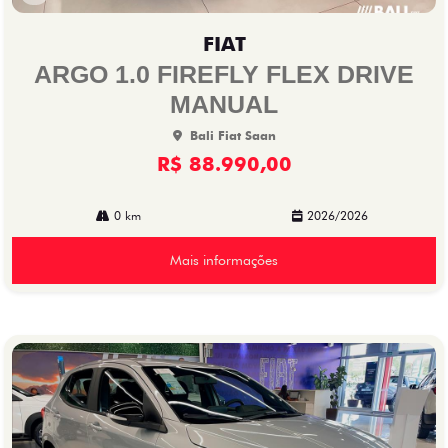
Co
mp
FIAT
arti
lhe
ARGO 1.0 FIREFLY FLEX DRIVE
MANUAL
Bali Fiat Saan
R$ 88.990,00
0 km
2026/2026
Mais informações