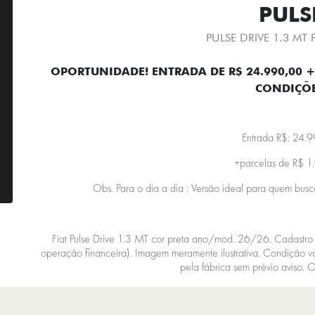
PULS
PULSE DRIVE 1.3 MT 
OPORTUNIDADE! ENTRADA DE R$ 24.990,00 + 
CONDIÇÕE
Entrada R$: 24.
+parcelas de R$ 1
Obs. Para o dia a dia : Versão ideal para quem busc
Fiat Pulse Drive 1.3 MT cor preta ano/mod. 26/26. Cadastro 
operação financeira). Imagem meramente ilustrativa. Condição 
pela fábrica sem prévio aviso. O