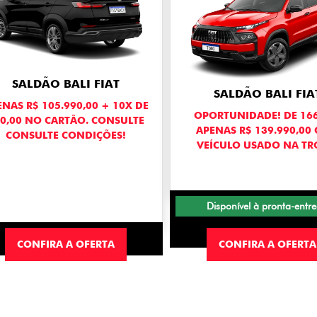
SALDÃO BALI FIAT
SALDÃO BALI FIA
NAS R$ 105.990,00 + 10X DE
OPORTUNIDADE! DE 166
0,00 NO CARTÃO. CONSULTE
APENAS R$ 139.990,00
CONSULTE CONDIÇÕES!
VEÍCULO USADO NA TR
Disponível à pronta-entr
CONFIRA A OFERTA
CONFIRA A OFERTA