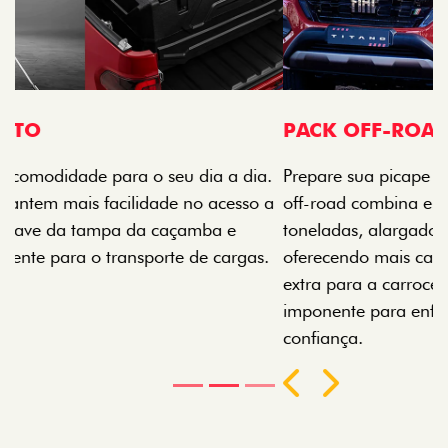
PACK OFF-ROAD
Prepare sua picape para qualquer desafio. O Pack
off-road combina engate de reboque para até 3,5
toneladas, alargadores de para-lamas e overbumper,
oferecendo mais capacidade de reboque, proteção
extra para a carroceria e um visual ainda mais
imponente para enfrentar qualquer terreno com
confiança.
Próximo
Previous
Next
Pack tecnologia