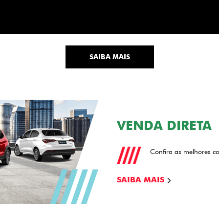
ntrol_prev
De: R$ 108.990,00
OPORTU
166.99
R$
139.990,0
USADO
100.990,00
Disponível à pronta-entrega
Disponível 
CONFIRA A OFERTA
CONFIR
VEJA TODAS AS OFERTAS
LINHA FIAT