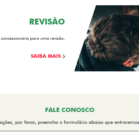
S
PICK-UP
SUV
SEDAN
FU
FASTBACK HYBRID
MOBI