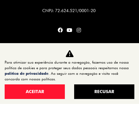
CNPJ: 72.624.521/0001-20
CARROS
TITANO
Para otimizar sua experiência durante a navegação, fazemos uso de nossa
STRADA
política de cookies e para proteger seus dados pessoais respeitamos nossa
política de privacidade
. Ao seguir com a navegação e visita você
TORO
concorda com nossas políticas.
FASTBACK HYBRID
ACEITAR
RECUSAR
PULSE
FASTBACK
CRONOS
NOVA FIORINO
SCUDO
NOVO DUCATO