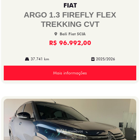
mp
FIAT
arti
lhe
ARGO 1.3 FIREFLY FLEX
TREKKING CVT
Bali Fiat SCIA
R$ 96.992,00
37.741 km
2025/2026
Mais informações