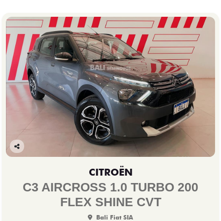
Co
mp
CITROËN
arti
lhe
C3 AIRCROSS 1.0 TURBO 200
FLEX SHINE CVT
Bali Fiat SIA