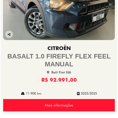
Co
mp
CITROËN
arti
lhe
BASALT 1.0 FIREFLY FLEX FEEL
MANUAL
Bali Fiat SIA
R$ 92.991,00
11.900 km
2025/2025
Mais informações