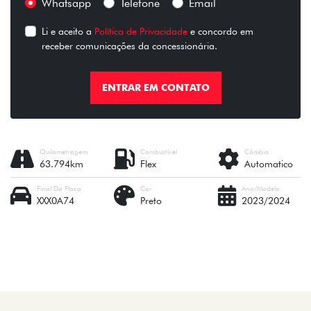
Whatsapp
Telefone
Email
Li e aceito a
Política de Privacidade
e concordo em
receber comunicações da concessionária.
ENTRAR EM CONTATO
Quilometragem
Combustível
Câmbio
63.794km
Flex
Automatico
Final Da Placa
Cor
Ano/Modelo
XXX0A74
Preto
2023/2024