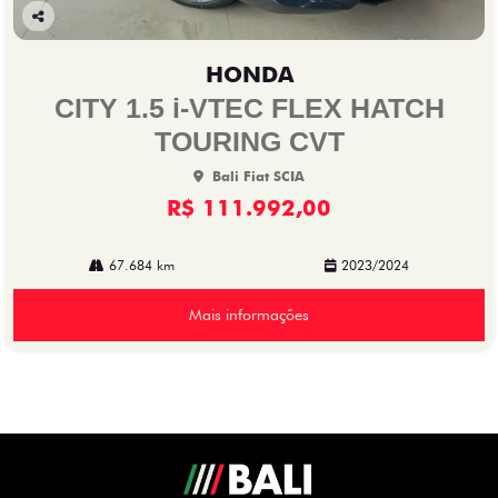
Co
mp
HONDA
arti
lhe
CITY 1.5 i-VTEC FLEX HATCH
TOURING CVT
Bali Fiat SCIA
R$ 111.992,00
67.684 km
2023/2024
Mais informações