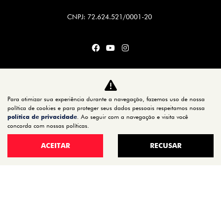
CNPJ: 72.624.521/0001-20
CARROS
TITANO
Para otimizar sua experiência durante a navegação, fazemos uso de nossa
STRADA
política de cookies e para proteger seus dados pessoais respeitamos nossa
política de privacidade
. Ao seguir com a navegação e visita você
TORO
concorda com nossas políticas.
FASTBACK HYBRID
ACEITAR
RECUSAR
PULSE
FASTBACK
CRONOS
NOVA FIORINO
SCUDO
NOVO DUCATO