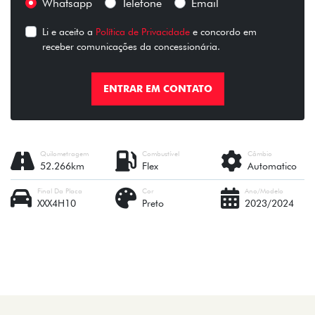
Whatsapp
Telefone
Email
Li e aceito a
Política de Privacidade
e concordo em
receber comunicações da concessionária.
ENTRAR EM CONTATO
Quilometragem
Combustível
Câmbio
52.266km
Flex
Automatico
Final Da Placa
Cor
Ano/Modelo
XXX4H10
Preto
2023/2024