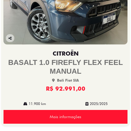
Co
mp
CITROËN
arti
lhe
BASALT 1.0 FIREFLY FLEX FEEL
MANUAL
Bali Fiat SIA
R$ 92.991,00
11.900 km
2025/2025
Mais informações