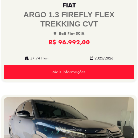
mp
FIAT
arti
lhe
ARGO 1.3 FIREFLY FLEX
TREKKING CVT
Bali Fiat SCIA
R$ 96.992,00
37.741 km
2025/2026
Mais informações