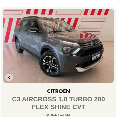
Co
mp
CITROËN
arti
lhe
C3 AIRCROSS 1.0 TURBO 200
FLEX SHINE CVT
Bali Fiat SIA