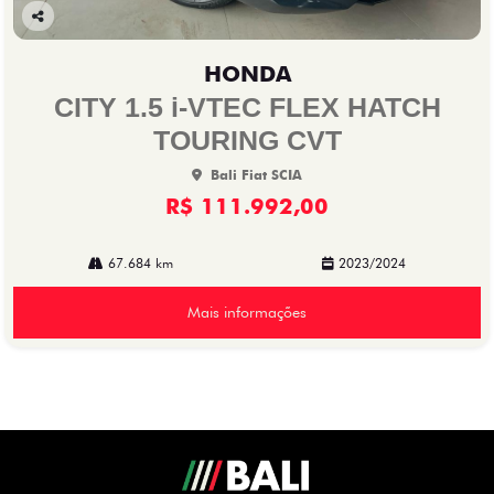
Co
mp
HONDA
arti
lhe
CITY 1.5 i-VTEC FLEX HATCH
TOURING CVT
Bali Fiat SCIA
R$ 111.992,00
67.684 km
2023/2024
Mais informações