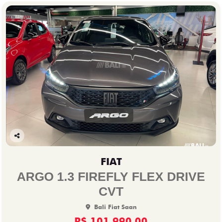
Co
mp
FIAT
arti
lhe
ARGO 1.3 FIREFLY FLEX DRIVE
CVT
Bali Fiat Saan
R$ 101.990,00