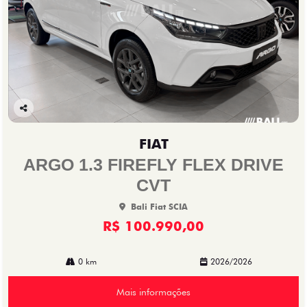
Co
mp
FIAT
arti
lhe
ARGO 1.3 FIREFLY FLEX DRIVE
CVT
Bali Fiat SCIA
R$ 100.990,00
0 km
2026/2026
Mais informações