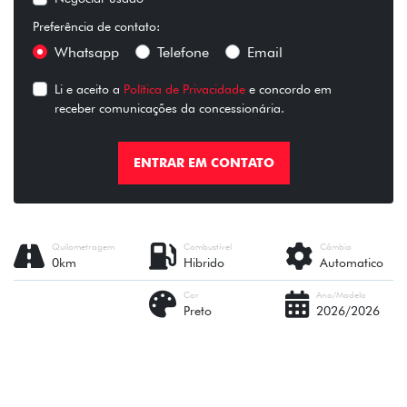
Preferência de contato:
Whatsapp
Telefone
Email
Li e aceito a
Política de Privacidade
e concordo em
receber comunicações da concessionária.
ENTRAR EM CONTATO
Quilometragem
Combustível
Câmbio
0km
Hibrido
Automatico
Cor
Ano/Modelo
Preto
2026/2026