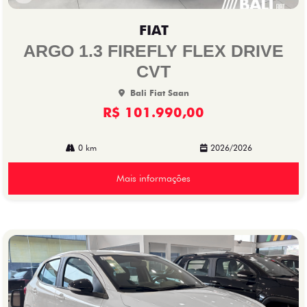
Co
mp
FIAT
arti
lhe
ARGO 1.3 FIREFLY FLEX DRIVE
CVT
Bali Fiat Saan
R$ 101.990,00
0 km
2026/2026
Mais informações