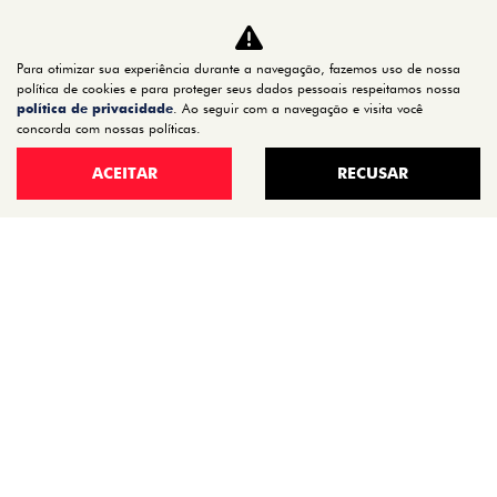
CARROS
TITANO
Para otimizar sua experiência durante a navegação, fazemos uso de nossa
STRADA
política de cookies e para proteger seus dados pessoais respeitamos nossa
política de privacidade
. Ao seguir com a navegação e visita você
TORO
concorda com nossas políticas.
FASTBACK HYBRID
ACEITAR
RECUSAR
PULSE
FASTBACK
CRONOS
NOVA FIORINO
SCUDO
NOVO DUCATO
MOBI
ARGO
ESTOQUE
ESTOQUE 0KM