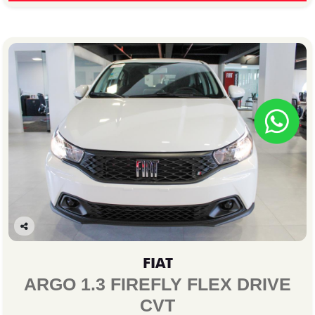
Co
mp
FIAT
arti
lhe
ARGO 1.3 FIREFLY FLEX DRIVE
CVT