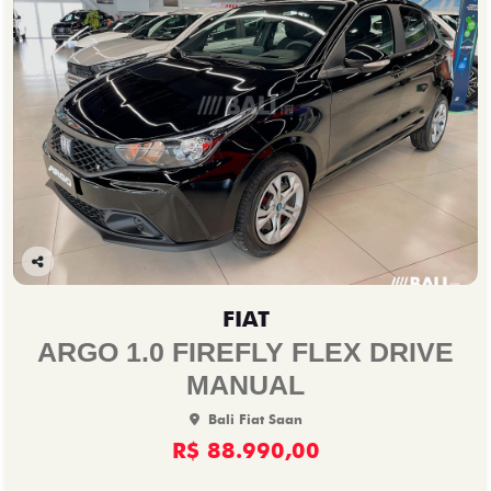
Co
mp
FIAT
arti
lhe
ARGO 1.0 FIREFLY FLEX DRIVE
MANUAL
Bali Fiat Saan
R$ 88.990,00