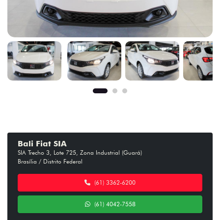
Bali Fiat SIA
SIA Trecho 3, Lote 725, Zona Industrial (Guará)
Brasília / Distrito Federal
(61) 3362-6200
(61) 4042-7558