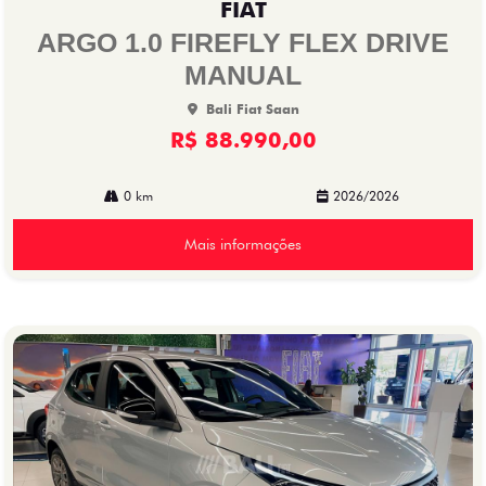
FIAT
arti
lhe
ARGO 1.0 FIREFLY FLEX DRIVE
MANUAL
Bali Fiat Saan
R$ 88.990,00
0 km
2026/2026
Mais informações