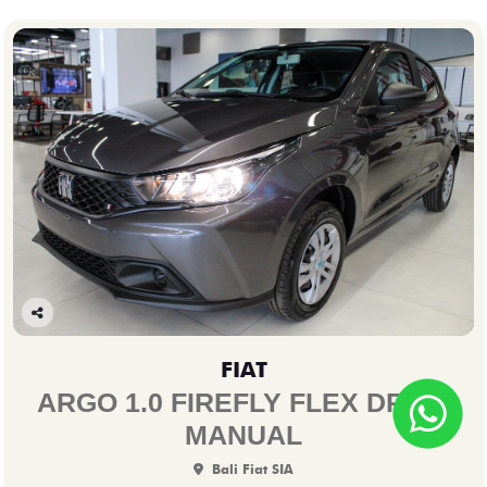
Co
mp
FIAT
arti
lhe
ARGO 1.0 FIREFLY FLEX DRIVE
MANUAL
Bali Fiat SIA