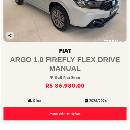
Co
mp
FIAT
arti
lhe
ARGO 1.0 FIREFLY FLEX DRIVE
MANUAL
Bali Fiat Saan
R$ 86.980,00
0 km
2025/2026
Mais informações