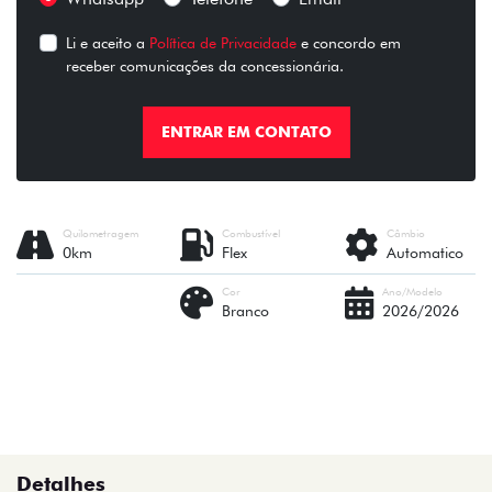
Li e aceito a
Política de Privacidade
e concordo em
receber comunicações da concessionária.
ENTRAR EM CONTATO
Quilometragem
Combustível
Câmbio
0km
Flex
Automatico
Cor
Ano/Modelo
Branco
2026/2026
Detalhes