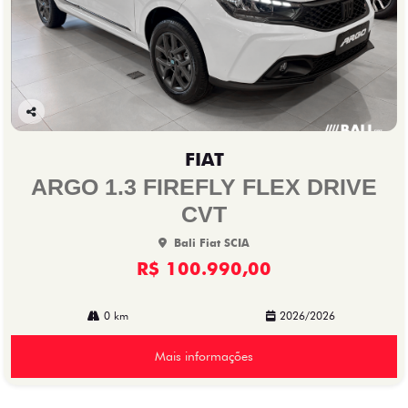
Co
mp
FIAT
arti
lhe
ARGO 1.3 FIREFLY FLEX DRIVE
CVT
Bali Fiat SCIA
R$ 100.990,00
0 km
2026/2026
Mais informações