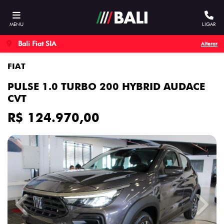
MENU
LIGAR
Bali Fiat SIA
Alterar
FIAT
PULSE 1.0 TURBO 200 HYBRID AUDACE
CVT
R$ 124.970,00
Previous
Next