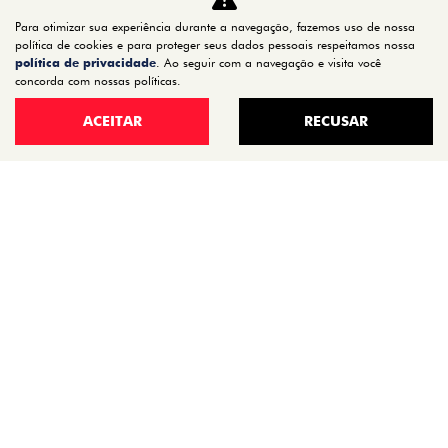
TITANO
Para otimizar sua experiência durante a navegação, fazemos uso de nossa
STRADA
política de cookies e para proteger seus dados pessoais respeitamos nossa
política de privacidade
. Ao seguir com a navegação e visita você
TORO
concorda com nossas políticas.
FASTBACK HYBRID
ACEITAR
RECUSAR
PULSE
FASTBACK
CRONOS
NOVA FIORINO
SCUDO
NOVO DUCATO
MOBI
ARGO
ESTOQUE
ESTOQUE 0KM
SEMINOVOS