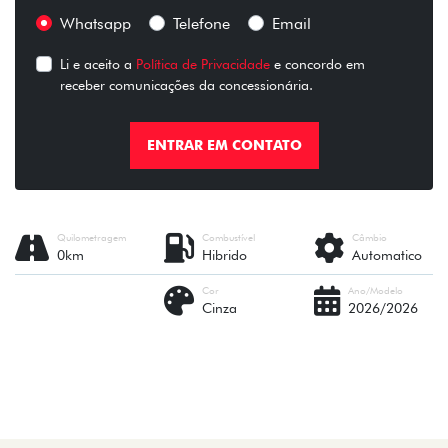
Whatsapp
Telefone
Email
Li e aceito a
Política de Privacidade
e concordo em
receber comunicações da concessionária.
ENTRAR EM CONTATO
Quilometragem
Combustível
Câmbio
0km
Hibrido
Automatico
Cor
Ano/Modelo
Cinza
2026/2026