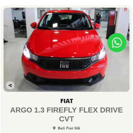
Co
mp
FIAT
arti
lhe
ARGO 1.3 FIREFLY FLEX DRIVE
CVT
Bali Fiat SIA