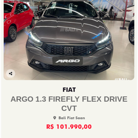
Co
mp
FIAT
arti
lhe
ARGO 1.3 FIREFLY FLEX DRIVE
CVT
Bali Fiat Saan
R$ 101.990,00