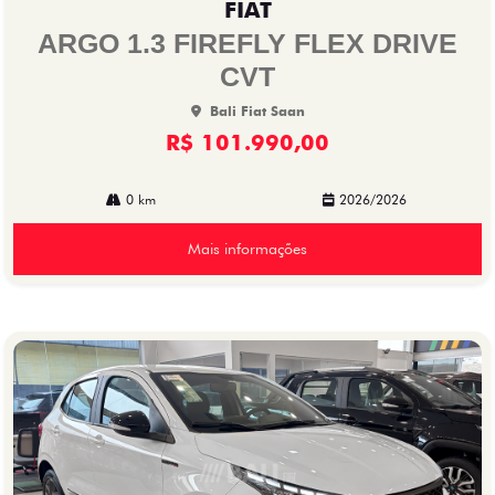
FIAT
arti
lhe
ARGO 1.3 FIREFLY FLEX DRIVE
CVT
Bali Fiat Saan
R$ 101.990,00
0 km
2026/2026
Mais informações