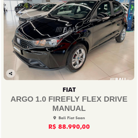
Co
mp
FIAT
arti
lhe
ARGO 1.0 FIREFLY FLEX DRIVE
MANUAL
Bali Fiat Saan
R$ 88.990,00