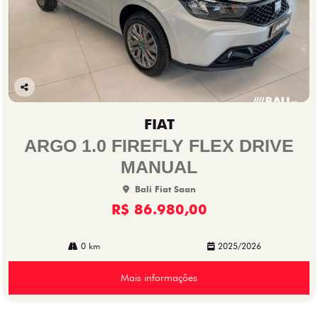
Co
mp
FIAT
arti
lhe
ARGO 1.0 FIREFLY FLEX DRIVE
MANUAL
Bali Fiat Saan
R$ 86.980,00
0 km
2025/2026
Mais informações