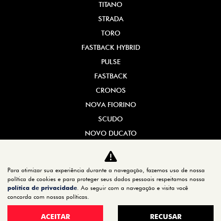
TITANO
STRADA
TORO
FASTBACK HYBRID
PULSE
FASTBACK
CRONOS
NOVA FIORINO
SCUDO
NOVO DUCATO
MOBI
ARGO
Para otimizar sua experiência durante a navegação, fazemos uso de nossa
política de cookies e para proteger seus dados pessoais respeitamos nossa
ESTOQUE
política de privacidade
. Ao seguir com a navegação e visita você
ESTOQUE 0KM
concorda com nossas políticas.
SEMINOVOS
ACEITAR
RECUSAR