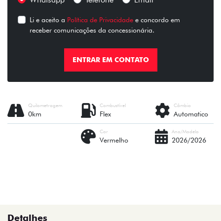
Li e aceito a
Política de Privacidade
e concordo em
receber comunicações da concessionária.
ENTRAR EM CONTATO
Quilometragem
Combustível
Câmbio
0km
Flex
Automatico
Cor
Ano/Modelo
Vermelho
2026/2026
Detalhes