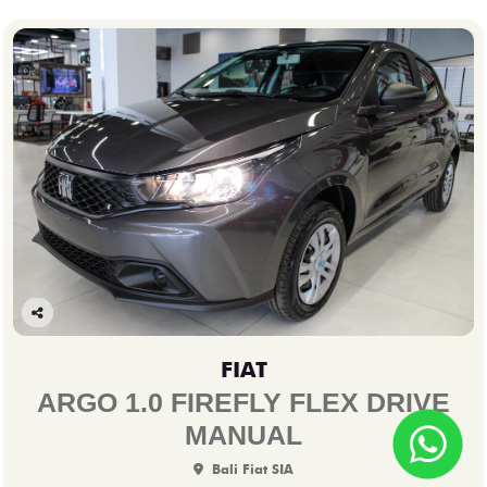
Co
mp
FIAT
arti
lhe
ARGO 1.0 FIREFLY FLEX DRIVE
MANUAL
Bali Fiat SIA