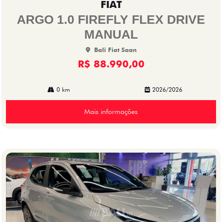
FIAT
arti
lhe
ARGO 1.0 FIREFLY FLEX DRIVE
MANUAL
Bali Fiat Saan
R$ 88.990,00
0 km
2026/2026
Mais informações