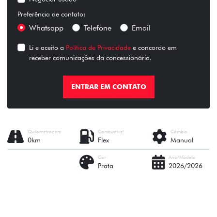
Preferência de contato:
Whatsapp
Telefone
Email
Li e aceito a
Política de Privacidade
e concordo em
receber comunicações da concessionária.
ENTRAR EM CONTATO
Quilometragem
Combustível
Câmbio
0km
Flex
Manual
Cor
Ano/Modelo
Prata
2026/2026