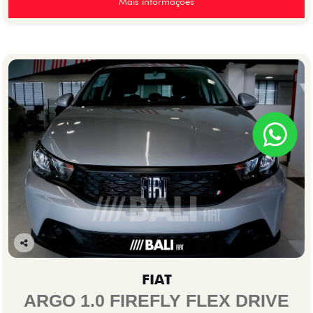
Mais informações
Co
mp
FIAT
arti
lhe
ARGO 1.0 FIREFLY FLEX DRIVE