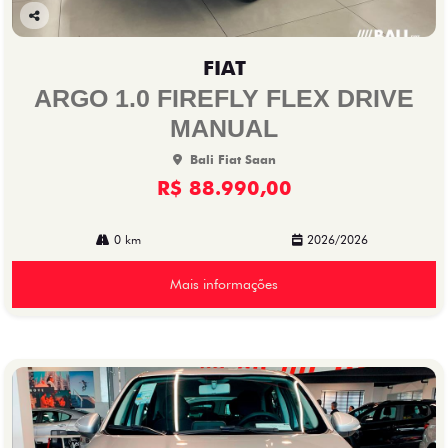
Co
mp
FIAT
arti
lhe
ARGO 1.0 FIREFLY FLEX DRIVE
MANUAL
Bali Fiat Saan
R$ 88.990,00
0 km
2026/2026
Mais informações