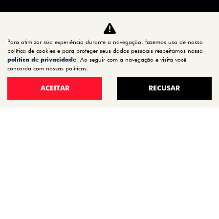
CARROS
TITANO
Para otimizar sua experiência durante a navegação, fazemos uso de nossa
STRADA
política de cookies e para proteger seus dados pessoais respeitamos nossa
política de privacidade
. Ao seguir com a navegação e visita você
TORO
concorda com nossas políticas.
FASTBACK HYBRID
ACEITAR
RECUSAR
PULSE
FASTBACK
CRONOS
NOVA FIORINO
SCUDO
NOVO DUCATO
MOBI
ARGO
ESTOQUE