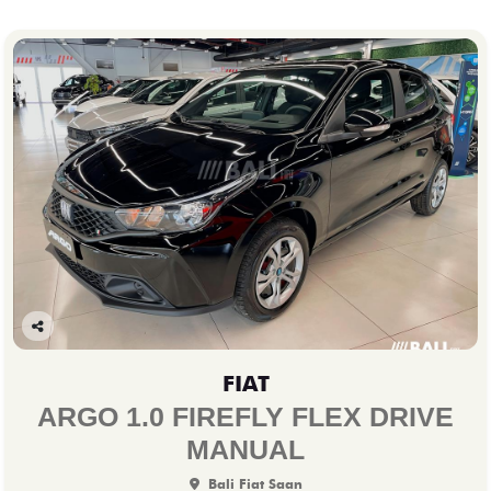
Co
mp
FIAT
arti
lhe
ARGO 1.0 FIREFLY FLEX DRIVE
MANUAL
Bali Fiat Saan