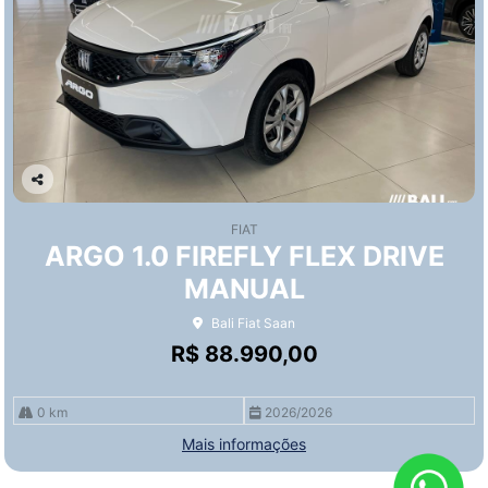
Co
mp
FIAT
arti
ARGO 1.0 FIREFLY FLEX DRIVE
lhe
MANUAL
Bali Fiat Saan
R$ 88.990,00
0 km
2026/2026
Mais informações