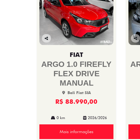
Co
Co
mp
mp
FIAT
arti
arti
lhe
lhe
ARGO 1.0 FIREFLY
AR
FLEX DRIVE
MANUAL
Bali Fiat SIA
R$ 88.990,00
0 km
2026/2026
Mais informações