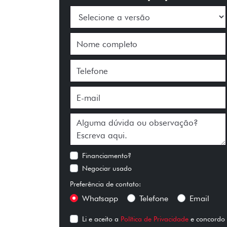
Financiamento?
Negociar usado
Preferência de contato:
Whatsapp
Telefone
Email
Li e aceito a
Política de Privacidade
e concordo