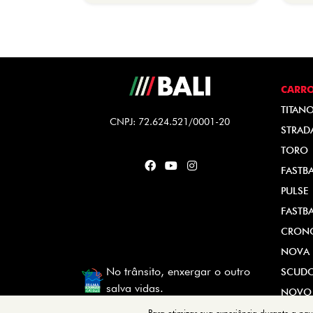
CARR
TITAN
CNPJ: 72.624.521/0001-20
STRAD
TORO
FASTB
PULSE
FASTB
CRON
NOVA 
No trânsito, enxergar o outro
SCUD
salva vidas.
NOVO
Para otimizar sua experiência durante a na