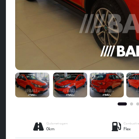
Quilometragem
Combustíve
0km
Flex