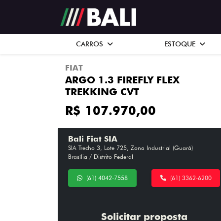
CARROS
ESTOQUE
FIAT
ARGO 1.3 FIREFLY FLEX
TREKKING CVT
R$ 107.970,00
Bali Fiat SIA
SIA Trecho 3, Lote 725, Zona Industrial (Guará)
Brasília / Distrito Federal
(61) 4042-7558
(61) 3362-6200
Solicitar proposta