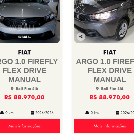
Co
mp
FIAT
FIAT
arti
lhe
GO 1.0 FIREFLY
ARGO 1.0 FIRE
FLEX DRIVE
FLEX DRIVE
MANUAL
MANUAL
Bali Fiat SIA
Bali Fiat SIA
R$ 88.970,00
R$ 88.970,00
0 km
2026/2026
0 km
2026/2
Mais informações
Mais informações