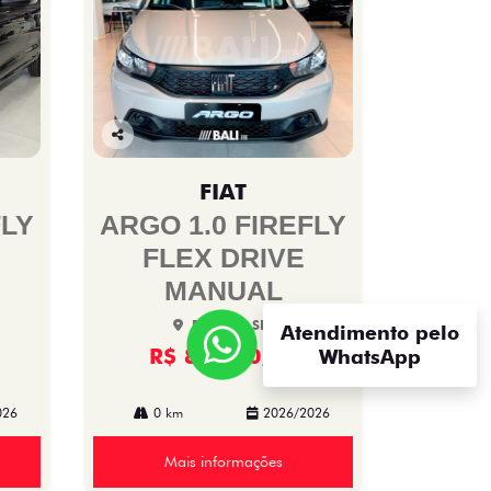
Co
mp
FIAT
arti
lhe
FLY
ARGO 1.0 FIREFLY
FLEX DRIVE
MANUAL
Bali Fiat SIA
Atendimento pelo
R$ 88.970,00
WhatsApp
026
0 km
2026/2026
Mais informações