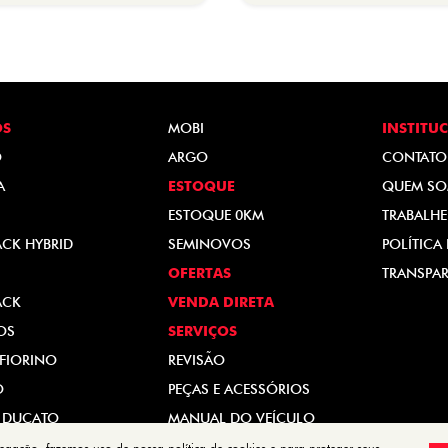
OS
MOBI
INSTITU
O
ARGO
CONTATO
A
ESTOQUE
QUEM S
ESTOQUE 0KM
TRABALH
ACK HYBRID
SEMINOVOS
POLÍTICA
OFERTAS
TRANSPAR
ACK
VENDA DIRETA
OS
SERVIÇOS
FIORINO
REVISÃO
O
PEÇAS E ACESSÓRIOS
 DUCATO
MANUAL DO VEÍCULO
vegação, fazemos uso de nossa política de cookies e para proteger seus