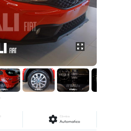
l
Câmbio
Automatico