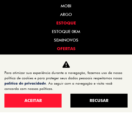
MOBI
ARGO
ESTOQUE
ESTOQUE 0KM
SEMINOVOS
OFERTAS
VENDA DIRETA
SERVIÇOS
Para otimizar sua experiência durante a navegação, fazemos uso de nossa
REVISÃO
política de cookies e para proteger seus dados pessoais respeitamos nossa
PEÇAS E ACESSÓRIOS
política de privacidade
. Ao seguir com a navegação e visita você
concorda com nossas políticas.
MANUAL DO VEÍCULO
ACEITAR
RECUSAR
INSTITUCIONAL
CONTATO
QUEM SOMOS
TRABALHE CONOSCO