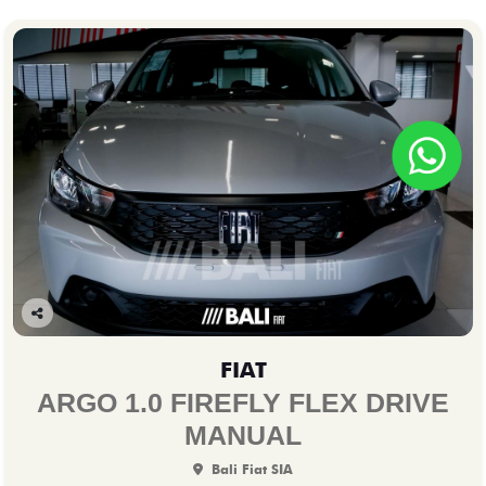
Co
mp
FIAT
arti
lhe
ARGO 1.0 FIREFLY FLEX DRIVE
MANUAL
Bali Fiat SIA