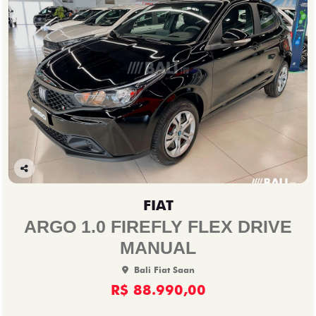
Co
mp
FIAT
arti
lhe
ARGO 1.0 FIREFLY FLEX DRIVE
MANUAL
Bali Fiat Saan
R$ 88.990,00