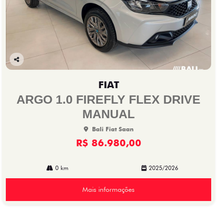
Co
mp
FIAT
arti
lhe
ARGO 1.0 FIREFLY FLEX DRIVE
MANUAL
Bali Fiat Saan
R$ 86.980,00
0 km
2025/2026
Mais informações