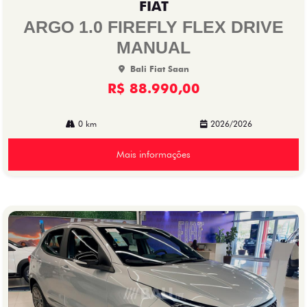
FIAT
arti
lhe
ARGO 1.0 FIREFLY FLEX DRIVE
MANUAL
Bali Fiat Saan
R$ 88.990,00
0 km
2026/2026
Mais informações