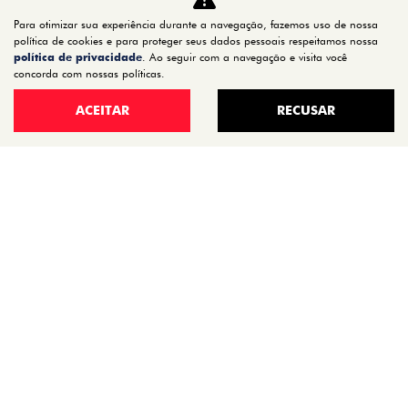
TITANO
Para otimizar sua experiência durante a navegação, fazemos uso de nossa
STRADA
política de cookies e para proteger seus dados pessoais respeitamos nossa
política de privacidade
. Ao seguir com a navegação e visita você
TORO
concorda com nossas políticas.
FASTBACK HYBRID
ACEITAR
RECUSAR
PULSE
FASTBACK
CRONOS
NOVA FIORINO
SCUDO
NOVO DUCATO
MOBI
ARGO
ESTOQUE
ESTOQUE 0KM
SEMINOVOS