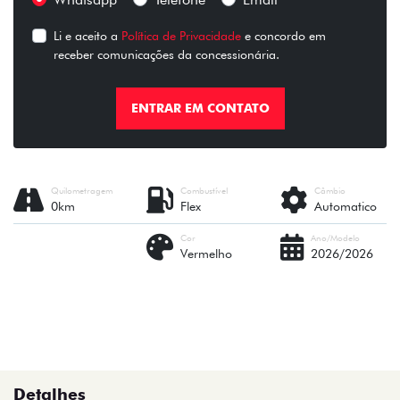
Li e aceito a
Política de Privacidade
e concordo em
receber comunicações da concessionária.
ENTRAR EM CONTATO
Quilometragem
Combustível
Câmbio
0km
Flex
Automatico
Cor
Ano/Modelo
Vermelho
2026/2026
Detalhes