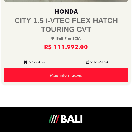
Co
mp
HONDA
arti
lhe
CITY 1.5 i-VTEC FLEX HATCH
TOURING CVT
Bali Fiat SCIA
R$ 111.992,00
67.684 km
2023/2024
Mais informações