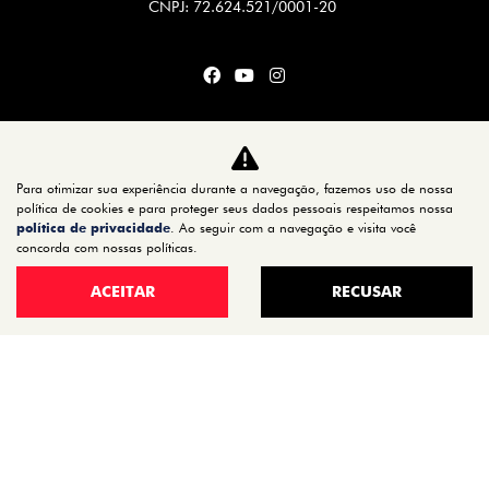
CNPJ: 72.624.521/0001-20
CARROS
TITANO
Para otimizar sua experiência durante a navegação, fazemos uso de nossa
STRADA
política de cookies e para proteger seus dados pessoais respeitamos nossa
política de privacidade
. Ao seguir com a navegação e visita você
TORO
concorda com nossas políticas.
FASTBACK HYBRID
ACEITAR
RECUSAR
PULSE
FASTBACK
CRONOS
NOVA FIORINO
SCUDO
NOVO DUCATO