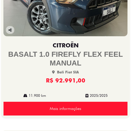
Co
mp
CITROËN
arti
lhe
BASALT 1.0 FIREFLY FLEX FEEL
MANUAL
Bali Fiat SIA
R$ 92.991,00
11.900 km
2025/2025
Mais informações