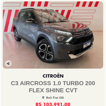
Co
mp
CITROËN
arti
lhe
C3 AIRCROSS 1.0 TURBO 200
FLEX SHINE CVT
Bali Fiat SIA
R$ 103.991,00