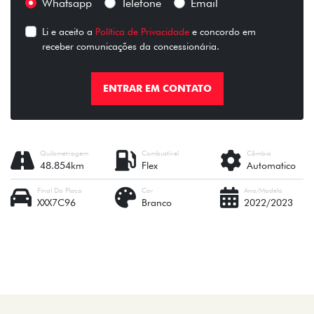
Whatsapp
Telefone
Email
Li e aceito a
Política de Privacidade
e concordo em
receber comunicações da concessionária.
ENTRAR EM CONTATO
Quilometragem
Combustível
Câmbio
48.854km
Flex
Automatico
Final Da Placa
Cor
Ano/Modelo
XXX7C96
Branco
2022/2023