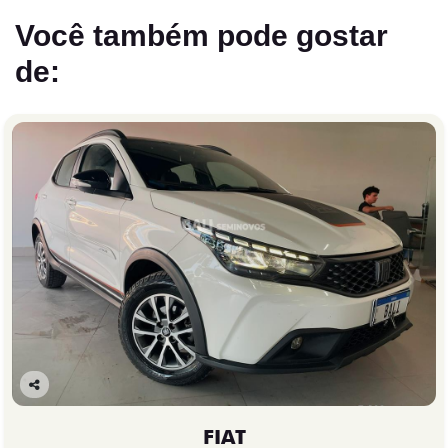
Você também pode gostar
de:
Co
mp
FIAT
arti