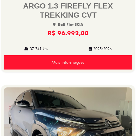
lhe
ARGO 1.3 FIREFLY FLEX
TREKKING CVT
Bali Fiat SCIA
R$ 96.992,00
37.741 km
2025/2026
Mais informações