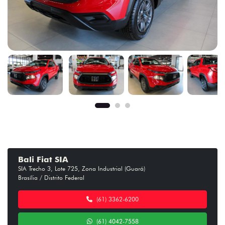
Bali Fiat SIA
SIA Trecho 3, Lote 725, Zona Industrial (Guará)
Brasília / Distrito Federal
(61) 3362-6200
(61) 4042-7558