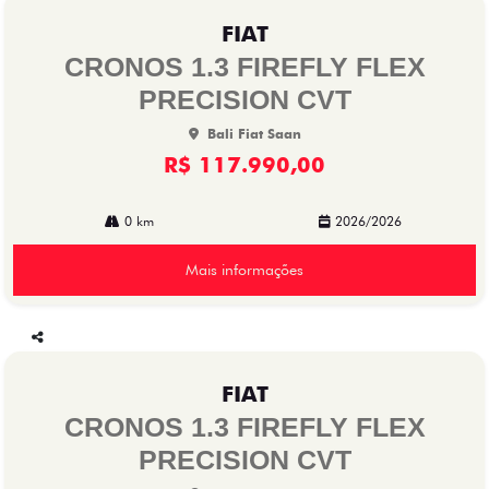
mp
FIAT
arti
lhe
CRONOS 1.3 FIREFLY FLEX
PRECISION CVT
Bali Fiat Saan
R$ 117.990,00
0 km
2026/2026
Mais informações
Co
mp
FIAT
arti
lhe
CRONOS 1.3 FIREFLY FLEX
PRECISION CVT