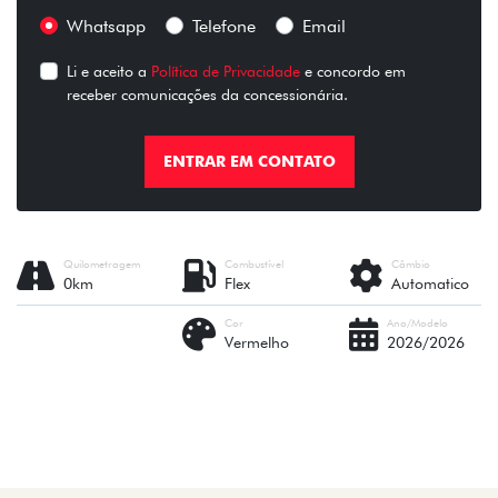
Whatsapp
Telefone
Email
Li e aceito a
Política de Privacidade
e concordo em
receber comunicações da concessionária.
ENTRAR EM CONTATO
Quilometragem
Combustível
Câmbio
0km
Flex
Automatico
Cor
Ano/Modelo
Vermelho
2026/2026