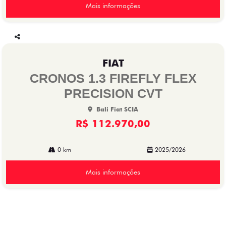
Mais informações
Co
mp
FIAT
arti
lhe
CRONOS 1.3 FIREFLY FLEX
PRECISION CVT
Bali Fiat SCIA
R$ 112.970,00
0 km
2025/2026
Mais informações