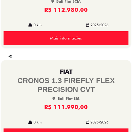
Bali Fiat SCIA
R$ 112.980,00
0 km
2025/2026
Mais informações
Co
mp
FIAT
arti
lhe
CRONOS 1.3 FIREFLY FLEX
PRECISION CVT
Bali Fiat SIA
R$ 111.990,00
0 km
2025/2026