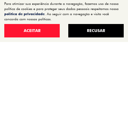
Para otimizar sua experiência durante a navegação, fazemos uso de nossa
STRADA
política de cookies e para proteger seus dados pessoais respeitamos nossa
política de privacidade
. Ao seguir com a navegação e visita você
TORO
concorda com nossas políticas.
FASTBACK HYBRID
ACEITAR
RECUSAR
PULSE
FASTBACK
CRONOS
NOVA FIORINO
SCUDO
NOVO DUCATO
MOBI
ARGO
ESTOQUE
ESTOQUE 0KM
SEMINOVOS
OFERTAS