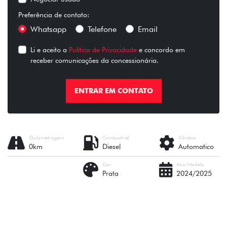
Preferência de contato:
Whatsapp
Telefone
Email
Li e aceito a
Política de Privacidade
e concordo em
receber comunicações da concessionária.
ENTRAR EM CONTATO
Quilometragem
Combustível
Câmbio
0km
Diesel
Automatico
Cor
Ano/Modelo
Prata
2024/2025