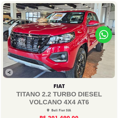
Co
mp
FIAT
arti
lhe
TITANO 2.2 TURBO DIESEL
VOLCANO 4X4 AT6
Bali Fiat SIA
R$ 201.490,00