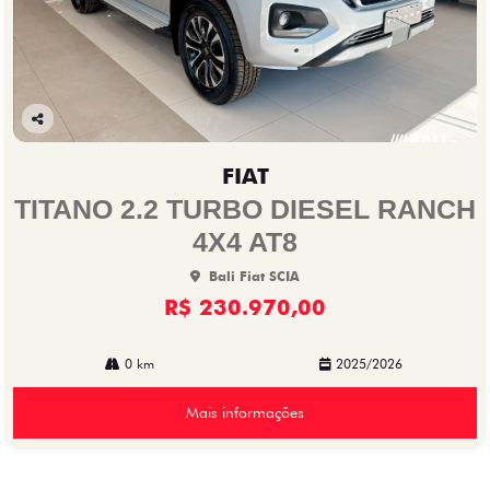
Co
mp
FIAT
arti
lhe
TITANO 2.2 TURBO DIESEL RANCH
4X4 AT8
Bali Fiat SCIA
R$ 230.970,00
0 km
2025/2026
Mais informações