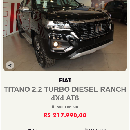
Co
mp
FIAT
arti
lhe
TITANO 2.2 TURBO DIESEL RANCH
4X4 AT6
Bali Fiat SIA
R$ 217.990,00