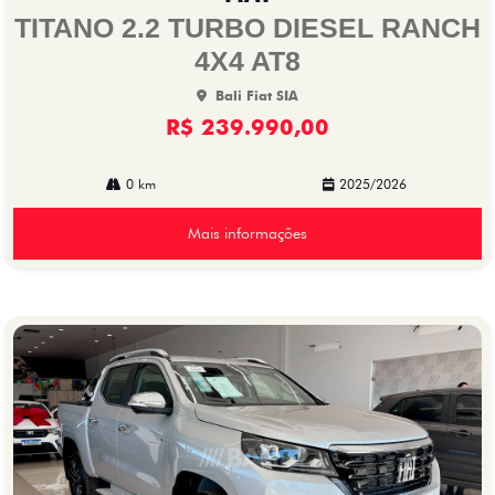
lhe
TITANO 2.2 TURBO DIESEL RANCH
4X4 AT8
Bali Fiat SIA
R$ 239.990,00
0 km
2025/2026
Mais informações