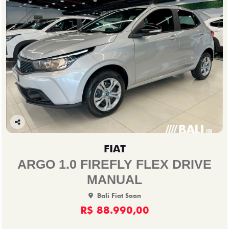
Co
mp
FIAT
arti
lhe
ARGO 1.0 FIREFLY FLEX DRIVE
MANUAL
Bali Fiat Saan
R$ 88.990,00