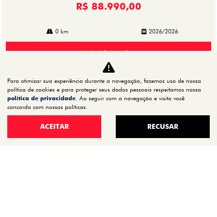
R$ 88.990,00
0 km
2026/2026
Mais informações
Para otimizar sua experiência durante a navegação, fazemos uso de nossa
política de cookies e para proteger seus dados pessoais respeitamos nossa
política de privacidade
. Ao seguir com a navegação e visita você
concorda com nossas políticas.
ACEITAR
RECUSAR
CNPJ: 72.624.521/0001-20
CARROS