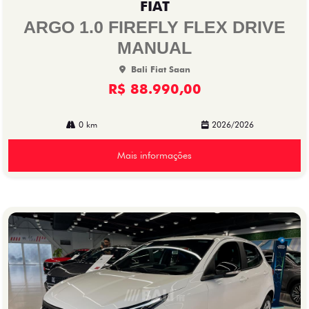
FIAT
arti
lhe
ARGO 1.0 FIREFLY FLEX DRIVE
MANUAL
Bali Fiat Saan
R$ 88.990,00
0 km
2026/2026
Mais informações