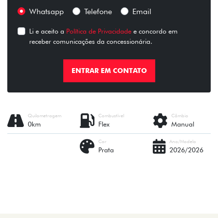
Whatsapp
Telefone
Email
Li e aceito a
Política de Privacidade
e concordo em
receber comunicações da concessionária.
ENTRAR EM CONTATO
Quilometragem
Combustível
Câmbio
0km
Flex
Manual
Cor
Ano/Modelo
Prata
2026/2026