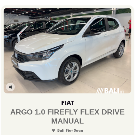
Co
mp
FIAT
arti
lhe
ARGO 1.0 FIREFLY FLEX DRIVE
MANUAL
Bali Fiat Saan