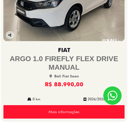
Co
mp
FIAT
arti
lhe
ARGO 1.0 FIREFLY FLEX DRIVE
MANUAL
Bali Fiat Saan
R$ 88.990,00
0 km
2026/2026
Mais informações