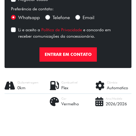
Preferência de contato:
Whatsapp
Telefone
Email
Li e aceito a
Política de Privacidade
e concordo em
receber comunicações da concessionária.
ENTRAR EM CONTATO
Quilometragem
Combustível
Câmbio
0km
Flex
Automatico
Cor
Ano/Modelo
Vermelho
2026/2026