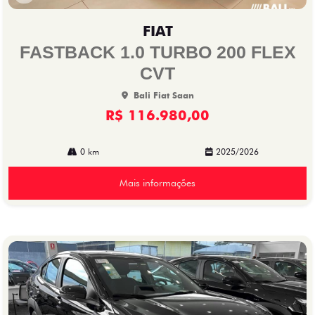
Co
mp
FIAT
arti
lhe
FASTBACK 1.0 TURBO 200 FLEX
CVT
Bali Fiat Saan
R$ 116.980,00
0 km
2025/2026
Mais informações