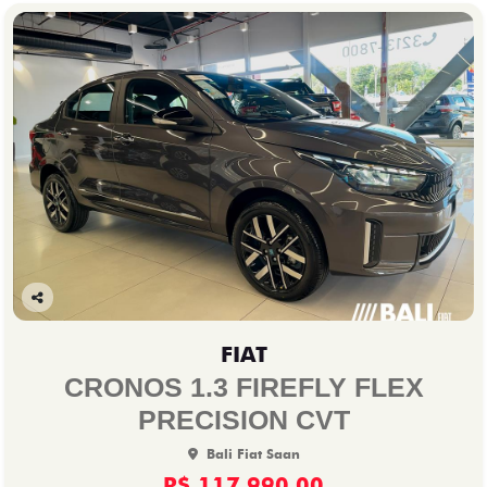
Co
mp
FIAT
arti
lhe
CRONOS 1.3 FIREFLY FLEX
PRECISION CVT
Bali Fiat Saan
R$ 117.990,00