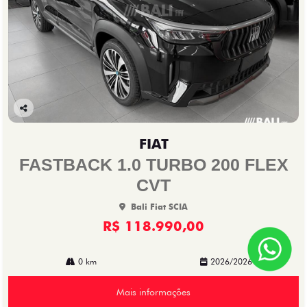
Co
mp
FIAT
arti
lhe
FASTBACK 1.0 TURBO 200 FLEX
CVT
Bali Fiat SCIA
R$ 118.990,00
0 km
2026/2026
Mais informações