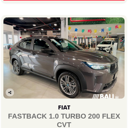
Co
mp
FIAT
arti
lhe
FASTBACK 1.0 TURBO 200 FLEX
CVT