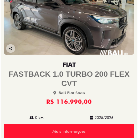
Co
mp
FIAT
arti
lhe
FASTBACK 1.0 TURBO 200 FLEX
CVT
Bali Fiat Saan
R$ 116.990,00
0 km
2025/2026
Mais informações