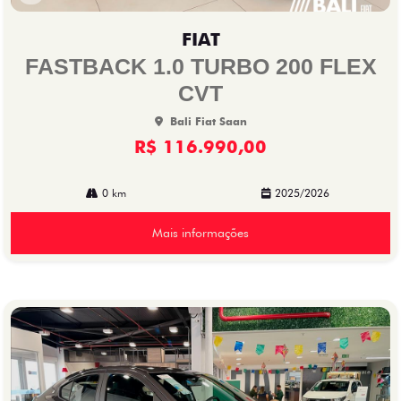
Co
mp
FIAT
arti
lhe
FASTBACK 1.0 TURBO 200 FLEX
CVT
Bali Fiat Saan
R$ 116.990,00
0 km
2025/2026
Mais informações