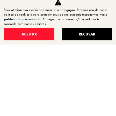
CARROS
Para otimizar sua experiência durante a navegação, fazemos uso de nossa
TITANO
política de cookies e para proteger seus dados pessoais respeitamos nossa
STRADA
política de privacidade
. Ao seguir com a navegação e visita você
concorda com nossas políticas.
TORO
FASTBACK HYBRID
ACEITAR
RECUSAR
PULSE
FASTBACK
CRONOS
NOVA FIORINO
SCUDO
NOVO DUCATO
MOBI
ARGO
ESTOQUE
ESTOQUE 0KM