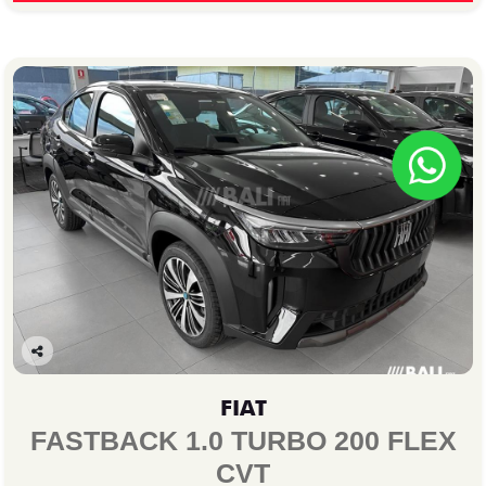
Co
mp
FIAT
arti
lhe
FASTBACK 1.0 TURBO 200 FLEX
CVT