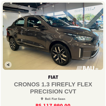
Co
mp
FIAT
arti
lhe
CRONOS 1.3 FIREFLY FLEX
PRECISION CVT
Bali Fiat Saan
R$ 117.990,00