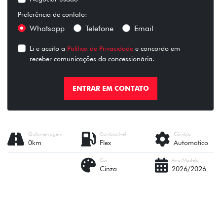
Preferência de contato:
Whatsapp
Telefone
Email
Li e aceito a
Política de Privacidade
e concordo em
receber comunicações da concessionária.
ENTRAR EM CONTATO
Quilometragem
Combustível
Câmbio
0km
Flex
Automatico
Cor
Ano/Modelo
Cinza
2026/2026