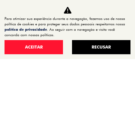
CARROS
TITANO
Para otimizar sua experiência durante a navegação, fazemos uso de nossa
STRADA
política de cookies e para proteger seus dados pessoais respeitamos nossa
política de privacidade
. Ao seguir com a navegação e visita você
TORO
concorda com nossas políticas.
FASTBACK HYBRID
ACEITAR
RECUSAR
PULSE
FASTBACK
CRONOS
NOVA FIORINO
SCUDO
NOVO DUCATO
MOBI
ARGO
ESTOQUE
ESTOQUE 0KM