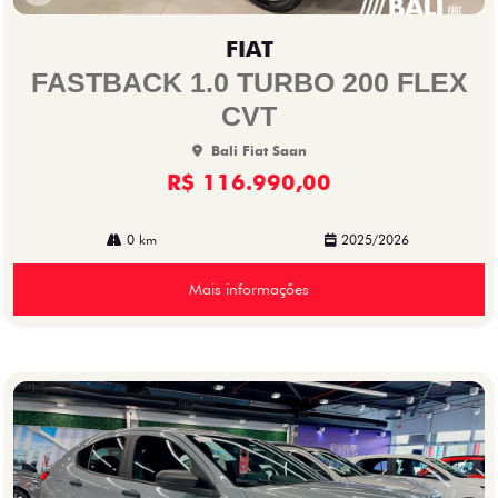
Co
mp
FIAT
arti
lhe
FASTBACK 1.0 TURBO 200 FLEX
CVT
Bali Fiat Saan
R$ 116.990,00
0 km
2025/2026
Mais informações