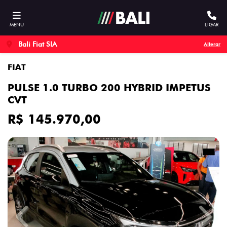
MENU
LIGAR
Bali Fiat SIA
Alterar
FIAT
PULSE 1.0 TURBO 200 HYBRID IMPETUS
CVT
R$ 145.970,00
Previous
Next