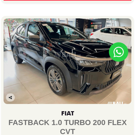
Co
mp
FIAT
arti
lhe
FASTBACK 1.0 TURBO 200 FLEX
CVT