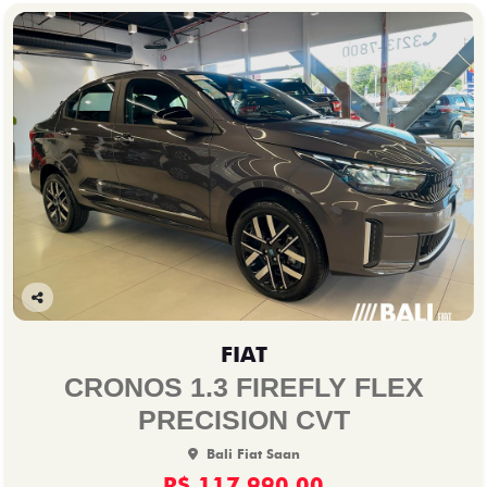
Co
mp
FIAT
arti
lhe
CRONOS 1.3 FIREFLY FLEX
PRECISION CVT
Bali Fiat Saan
R$ 117.990,00