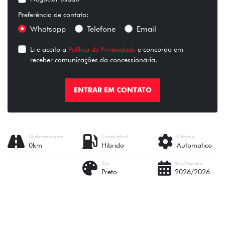
Preferência de contato:
Whatsapp
Telefone
Email
Li e aceito a
Política de Privacidade
e concordo em
receber comunicações da concessionária.
ENTRAR EM CONTATO
Quilometragem
Combustível
Câmbio
0km
Hibrido
Automatico
Cor
Ano/Modelo
Preto
2026/2026