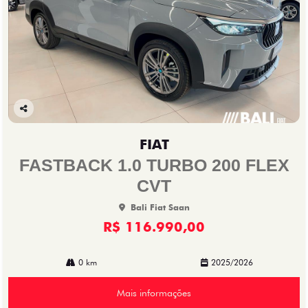
Co
mp
FIAT
arti
lhe
FASTBACK 1.0 TURBO 200 FLEX
CVT
Bali Fiat Saan
R$ 116.990,00
0 km
2025/2026
Mais informações