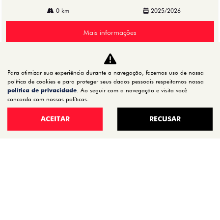
0 km
2025/2026
Mais informações
Para otimizar sua experiência durante a navegação, fazemos uso de nossa
política de cookies e para proteger seus dados pessoais respeitamos nossa
política de privacidade
. Ao seguir com a navegação e visita você
concorda com nossas políticas.
ACEITAR
RECUSAR
CNPJ: 72.624.521/0001-20
CARROS
TITANO
STRADA