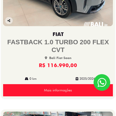
Co
mp
FIAT
arti
lhe
FASTBACK 1.0 TURBO 200 FLEX
CVT
Bali Fiat Saan
R$ 116.990,00
0 km
2025/2026
Mais informações