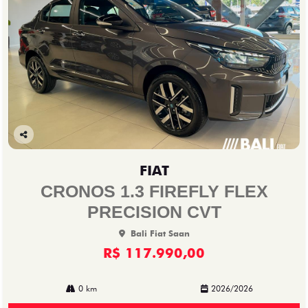
Co
mp
FIAT
arti
lhe
CRONOS 1.3 FIREFLY FLEX
PRECISION CVT
Bali Fiat Saan
R$ 117.990,00
0 km
2026/2026