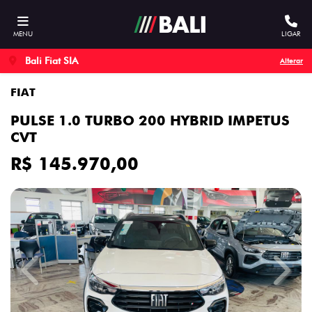
MENU
LIGAR
Bali Fiat SIA
Alterar
FIAT
PULSE 1.0 TURBO 200 HYBRID IMPETUS
CVT
R$ 145.970,00
Previous
Next