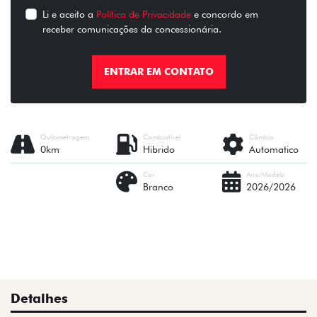
Li e aceito a
Política de Privacidade
e concordo em
receber comunicações da concessionária.
ENTRAR EM CONTATO
Quilometragem
Combustível
Câmbio
0km
Hibrido
Automatico
Cor
Ano/Modelo
Branco
2026/2026
Detalhes