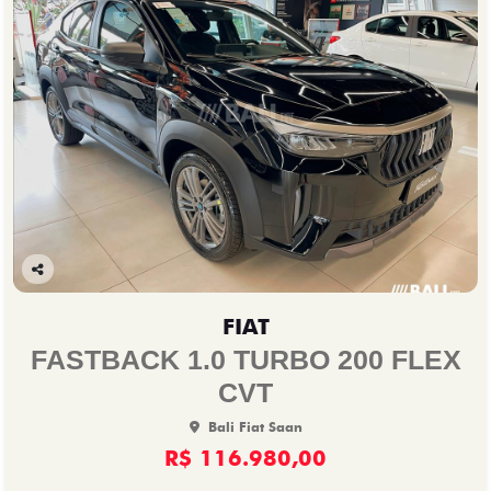
Co
mp
FIAT
arti
lhe
FASTBACK 1.0 TURBO 200 FLEX
CVT
Bali Fiat Saan
R$ 116.980,00