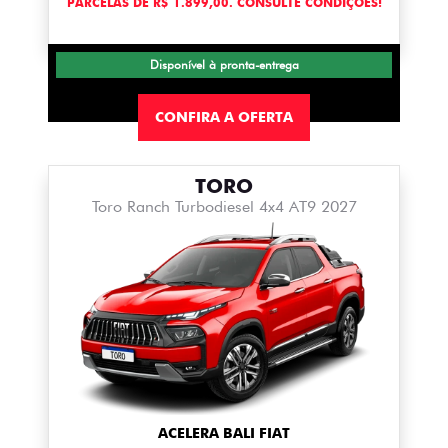
PARCELAS DE R$ 1.899,00. CONSULTE CONDIÇÕES!
Disponível à pronta-entrega
CONFIRA A OFERTA
TORO
Toro Ranch Turbodiesel 4x4 AT9 2027
ACELERA BALI FIAT