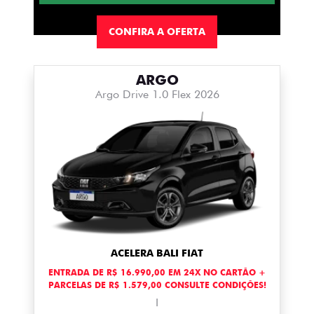
CONFIRA A OFERTA
ARGO
Argo Drive 1.0 Flex 2026
ACELERA BALI FIAT
ENTRADA DE R$ 16.990,00 EM 24X NO CARTÃO +
PARCELAS DE R$ 1.579,00 CONSULTE CONDIÇÕES!
I