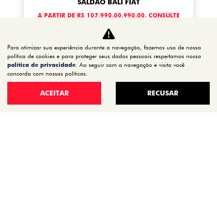
SALDÃO BALI FIAT
A PARTIR DE R$ 107.990,00.990,00. CONSULTE
CONDIÇÕES!
Para otimizar sua experiência durante a navegação, fazemos uso de nossa
Disponível à pronta-entrega
política de cookies e para proteger seus dados pessoais respeitamos nossa
política de privacidade
. Ao seguir com a navegação e visita você
concorda com nossas políticas.
CONFIRA A OFERTA
ACEITAR
RECUSAR
MOBI
Mobi Trekking 1.0 2027