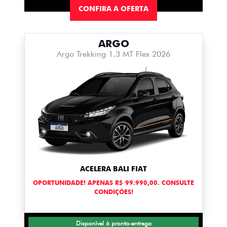
CONFIRA A OFERTA
ARGO
Argo Trekking 1.3 MT Flex 2026
ACELERA BALI FIAT
OPORTUNIDADE! APENAS R$ 99.990,00. CONSULTE
CONDIÇÕES!
Disponível à pronta-entrega