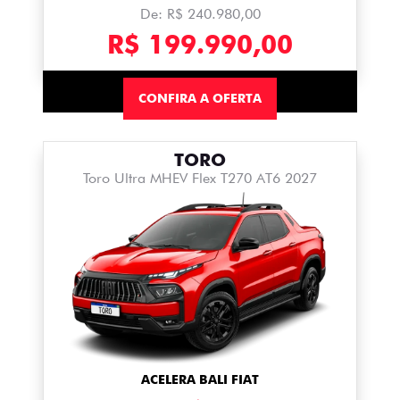
De: R$ 240.980,00
R$ 199.990,00
CONFIRA A OFERTA
TORO
Toro Ultra MHEV Flex T270 AT6 2027
ACELERA BALI FIAT