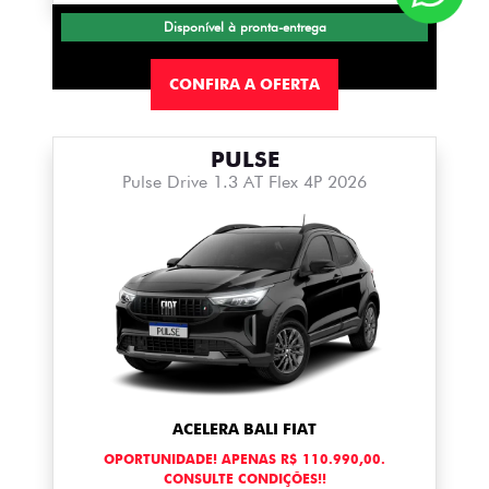
Disponível à pronta-entrega
CONFIRA A OFERTA
PULSE
Pulse Drive 1.3 AT Flex 4P 2026
ACELERA BALI FIAT
OPORTUNIDADE! APENAS R$ 110.990,00.
CONSULTE CONDIÇÕES!!