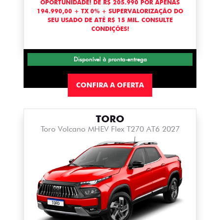
OPORTUNIDADE! DE R$ 205.990 POR APENAS
194.990,00 + TX 0% + SUPERVALORIZAÇÃO DO
SEU USADO DE ATÉ R$ 15 MIL. CONSULTE
CONDIÇÕES!
Disponível à pronta-entrega
CONFIRA A OFERTA
TORO
Toro Volcano MHEV Flex T270 AT6 2027