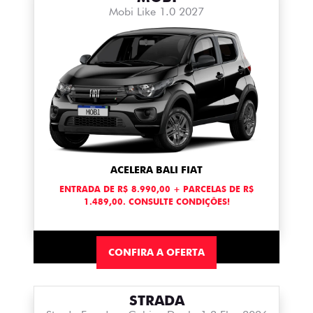
Mobi Like 1.0 2027
ACELERA BALI FIAT
ENTRADA DE R$ 8.990,00 + PARCELAS DE R$
1.489,00. CONSULTE CONDIÇÕES!
CONFIRA A OFERTA
STRADA