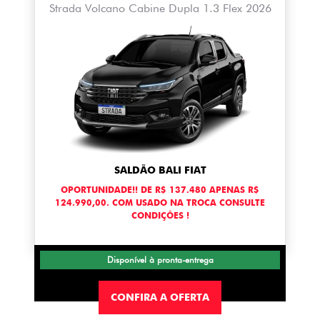
Strada Volcano Cabine Dupla 1.3 Flex 2026
SALDÃO BALI FIAT
OPORTUNIDADE!! DE R$ 137.480 APENAS R$
124.990,00. COM USADO NA TROCA CONSULTE
CONDIÇÕES !
Disponível à pronta-entrega
CONFIRA A OFERTA