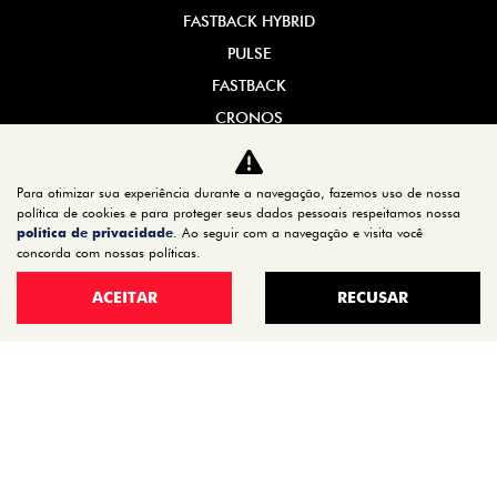
FASTBACK HYBRID
PULSE
FASTBACK
CRONOS
NOVA FIORINO
SCUDO
Para otimizar sua experiência durante a navegação, fazemos uso de nossa
política de cookies e para proteger seus dados pessoais respeitamos nossa
NOVO DUCATO
política de privacidade
. Ao seguir com a navegação e visita você
concorda com nossas políticas.
MOBI
ARGO
ACEITAR
RECUSAR
ESTOQUE
ESTOQUE 0KM
SEMINOVOS
OFERTAS
VENDA DIRETA
SERVIÇOS