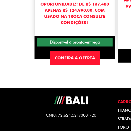
APE
OPORTUNIDADE!! DE R$ 137.480
99
APENAS R$ 124.990,00. COM
USADO NA TROCA CONSULTE
CONDIÇÕES !
Disponível à pronta-entrega
CONFIRA A OFERTA
CARR
TITAN
CNPJ: 72.624.521/0001-20
STRAD
TORO