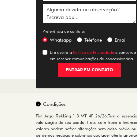
Preferência de contato:
Whatsapp
Telefone
Email
Li e aceito a
Política de Privacidade
e concordo
em receber comunicações da concessionária.
ENTRAR EM CONTATO
Condições
Fiat Argo Trekking 1.3 MT 4P 26/26:T
em a essência
valorização do seu usado, troca com troco e finan
valores podem sofrer alterações sem aviso prévio ou
perdemos negócio e cobrimos qualquer oferta anuncia