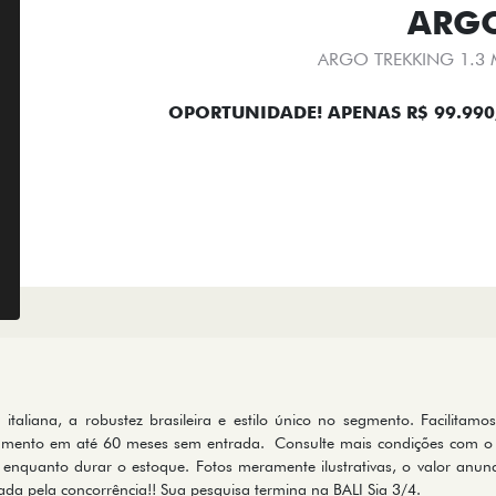
ARG
ARGO TREKKING 1.3 M
OPORTUNIDADE! APENAS R$ 99.990
 italiana, a robustez brasileira e estilo único no segmento. Facilitam
ciamento em até 60 meses sem entrada. Consulte mais condições com o 
 enquanto durar o estoque. Fotos meramente ilustrativas, o valor anun
da pela concorrência!! Sua pesquisa termina na BALI Sia 3/4.