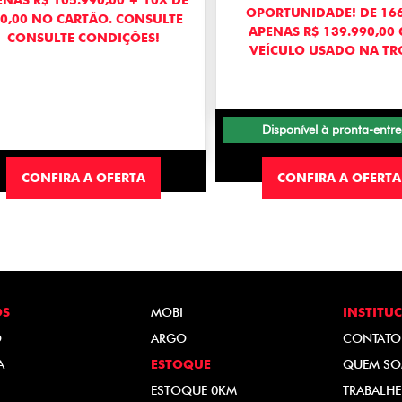
NAS R$ 105.990,00 + 10X DE
OPORTUNIDADE! DE 166
0,00 NO CARTÃO. CONSULTE
APENAS R$ 139.990,00
CONSULTE CONDIÇÕES!
VEÍCULO USADO NA TR
Disponível à pronta-entr
CONFIRA A OFERTA
CONFIRA A OFERTA
OS
MOBI
INSTITU
O
ARGO
CONTATO
A
ESTOQUE
QUEM S
ESTOQUE 0KM
TRABALH