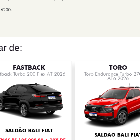
2-6200.
r de:
FASTBACK
TORO
tback Turbo 200 Flex AT 2026
Toro Endurance Turbo 27
AT6 2026
SALDÃO BALI FIAT
SALDÃO BALI FIA