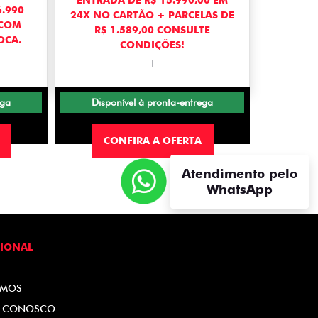
ENTRADA DE R$ 15.990,00 EM
.990
24X NO CARTÃO + PARCELAS DE
 COM
R$ 1.589,00 CONSULTE
OCA.
CONDIÇÕES!
I
ega
Disponível à pronta-entrega
CONFIRA A OFERTA
Atendimento pelo
WhatsApp
CIONAL
OMOS
E CONOSCO