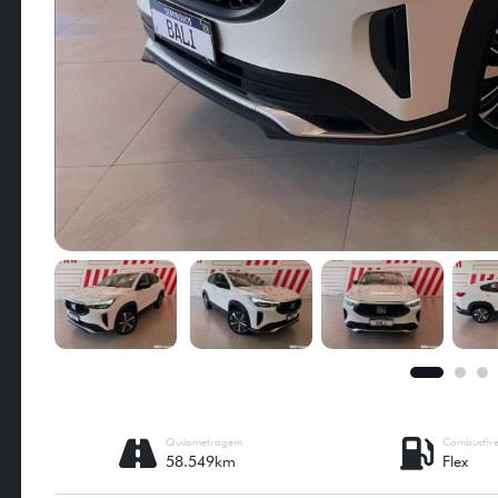
Quilometragem
Combustíve
58.549km
Flex