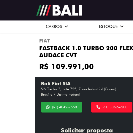
CARROS
ESTOQUE
FIAT
FASTBACK 1.0 TURBO 200 FLE
AUDACE CVT
R$ 109.991,00
Bali Fiat SIA
SIA Trecho 3, Lote 725, Zona Industrial (Guará)
Brasília / Distrito Federal
(61) 4042-7558
(61) 3362-6200
Solicitar proposta