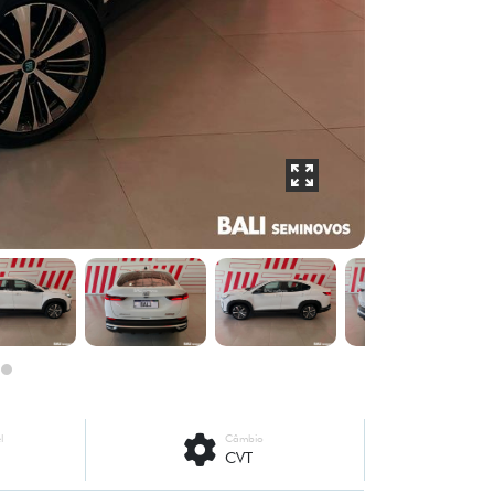
l
Câmbio
CVT