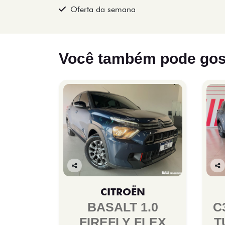
Oferta da semana
Você também pode gos
Co
Co
mp
mp
CITROËN
arti
arti
lhe
lhe
BASALT 1.0
C
FIREFLY FLEX
T