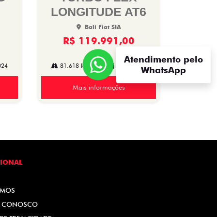
LONGITUDE AT6
Bali Fiat SIA
R$ 119.991,00
Atendimento pelo
024
81.618 km
2023/2023
WhatsApp
Mais informações
CIONAL
OMOS
E CONOSCO