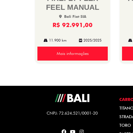
FEEL MANUAL
Bali Fiat SIA
R$ 92.991,00
11.900 km
2025/2025
Mais informações
CARR
TITAN
CNPJ: 72.624.521/0001-20
STRAD
TORO