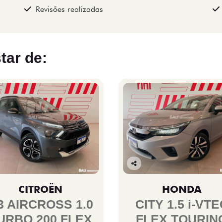
Revisões realizadas
tar de:
Co
mp
CITROËN
HONDA
arti
lhe
3 AIRCROSS 1.0
CITY 1.5 i-VTE
URBO 200 FLEX
FLEX TOURIN