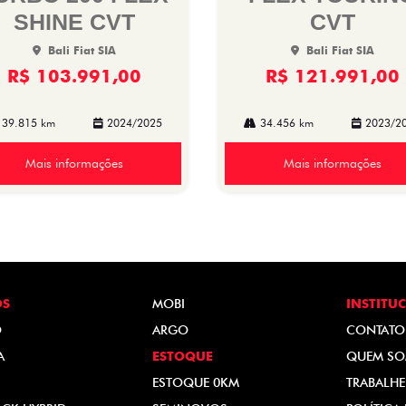
SHINE CVT
CVT
Bali Fiat SIA
Bali Fiat SIA
R$ 103.991,00
R$ 121.991,00
39.815 km
2024/2025
34.456 km
2023/2
Mais informações
Mais informações
OS
MOBI
INSTITU
O
ARGO
CONTATO
A
ESTOQUE
QUEM S
ESTOQUE 0KM
TRABALH