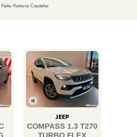
Feito Vistoria Cautelar
Co
mp
JEEP
arti
lhe
C
COMPASS 1.3 T270
G
TURBO FLEX