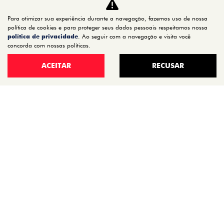
MOBI
Para otimizar sua experiência durante a navegação, fazemos uso de nossa
política de cookies e para proteger seus dados pessoais respeitamos nossa
ARGO
política de privacidade
. Ao seguir com a navegação e visita você
concorda com nossas políticas.
ESTOQUE
ESTOQUE 0KM
ACEITAR
RECUSAR
SEMINOVOS
OFERTAS
VENDA DIRETA
SERVIÇOS
REVISÃO
PEÇAS E ACESSÓRIOS
MANUAL DO VEÍCULO
INSTITUCIONAL
CONTATO
QUEM SOMOS