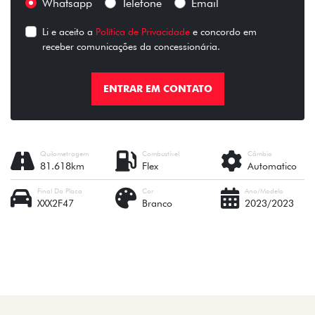
Whatsapp
Telefone
Email
Li e aceito a
Política de Privacidade
e concordo em
receber comunicações da concessionária.
ENTRAR EM CONTATO
Quilometragem
Combustível
Câmbio
81.618km
Flex
Automatico
Final Da Placa
Cor
Ano/Modelo
XXX2F47
Branco
2023/2023