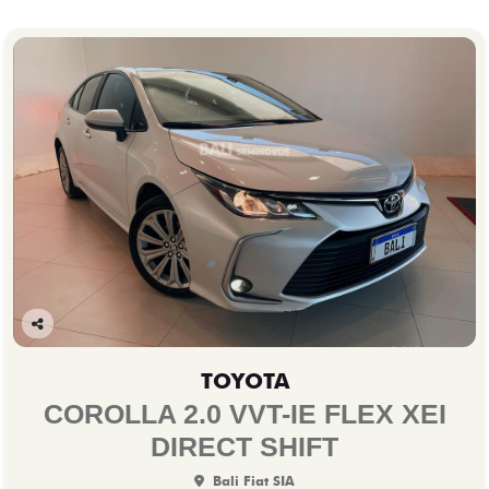
Co
mp
TOYOTA
arti
lhe
COROLLA 2.0 VVT-IE FLEX XEI
DIRECT SHIFT
Bali Fiat SIA