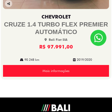
Co
mp
CHEVROLET
arti
lhe
CRUZE 1.4 TURBO FLEX PREMIER
AUTOMÁTICO
Bali Fiat SIA
R$ 97.991,00
90.248 km
2019/2020
Mais informações