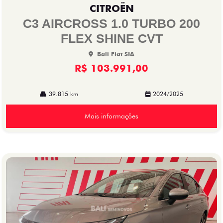
mp
CITROËN
arti
lhe
C3 AIRCROSS 1.0 TURBO 200
FLEX SHINE CVT
Bali Fiat SIA
R$ 103.991,00
39.815 km
2024/2025
Mais informações