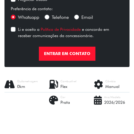
Preferência de contato:
Whatsapp
Telefone
Email
Li e aceito a
Política de Privacidade
e concordo em
receber comunicações da concessionária.
ENTRAR EM CONTATO
Quilometragem
Combustível
Câmbio
0km
Flex
Manual
Cor
Ano/Modelo
Prata
2026/2026