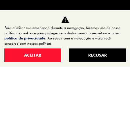
CARROS
TITANO
Para otimizar sua experiência durante a navegação, fazemos uso de nossa
STRADA
política de cookies e para proteger seus dados pessoais respeitamos nossa
TORO
política de privacidade
. Ao seguir com a navegação e visita você
concorda com nossas políticas.
FASTBACK HYBRID
PULSE
ACEITAR
RECUSAR
FASTBACK
CRONOS
NOVA FIORINO
SCUDO
NOVO DUCATO
MOBI
ARGO
ESTOQUE