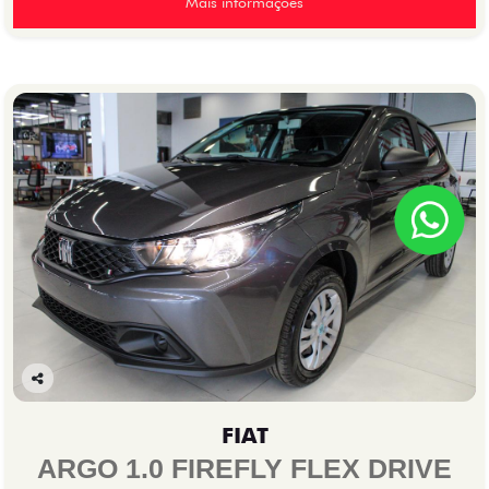
Mais informações
Co
mp
FIAT
arti
lhe
ARGO 1.0 FIREFLY FLEX DRIVE