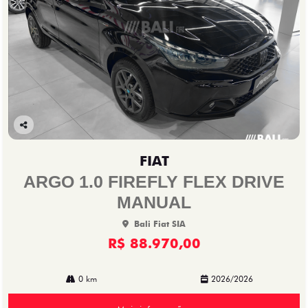
Co
mp
FIAT
arti
lhe
ARGO 1.0 FIREFLY FLEX DRIVE
MANUAL
Bali Fiat SIA
R$ 88.970,00
0 km
2026/2026