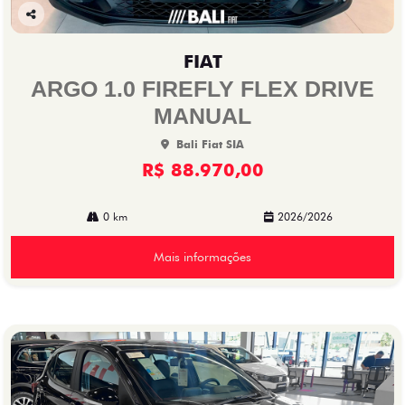
Co
mp
FIAT
arti
lhe
ARGO 1.0 FIREFLY FLEX DRIVE
MANUAL
Bali Fiat SIA
R$ 88.970,00
0 km
2026/2026
Mais informações