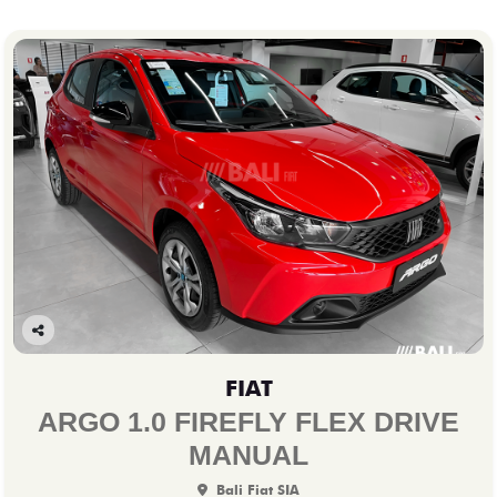
Co
mp
FIAT
arti
lhe
ARGO 1.0 FIREFLY FLEX DRIVE
MANUAL
Bali Fiat SIA