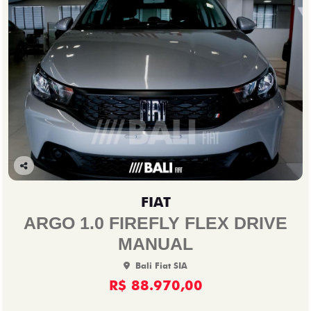
Co
mp
FIAT
arti
lhe
ARGO 1.0 FIREFLY FLEX DRIVE
MANUAL
Bali Fiat SIA
R$ 88.970,00