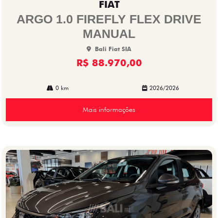
FIAT
arti
lhe
ARGO 1.0 FIREFLY FLEX DRIVE
MANUAL
Bali Fiat SIA
R$ 88.970,00
0 km
2026/2026
Mais informações