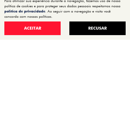
Para otimizar sua experiência durante a navegação, fazemos uso de nossa
TITANO
política de cookies e para proteger seus dados pessoais respeitamos nossa
política de privacidade
. Ao seguir com a navegação e visita você
STRADA
concorda com nossas políticas.
TORO
ACEITAR
RECUSAR
FASTBACK HYBRID
PULSE
FASTBACK
CRONOS
NOVA FIORINO
SCUDO
NOVO DUCATO
MOBI
ARGO
ESTOQUE
ESTOQUE 0KM
SEMINOVOS