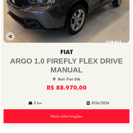
Co
mp
FIAT
arti
lhe
ARGO 1.0 FIREFLY FLEX DRIVE
MANUAL
Bali Fiat SIA
R$ 88.970,00
0 km
2026/2026
Mais informações