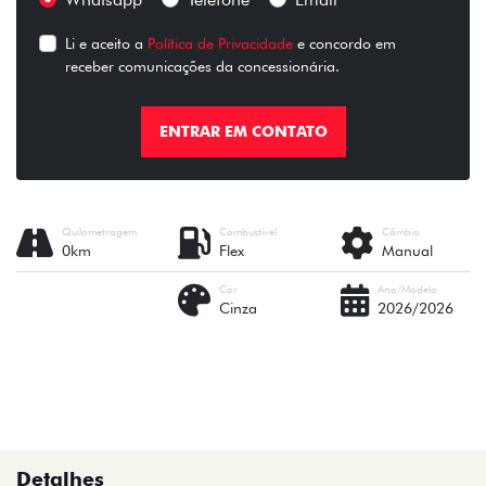
Li e aceito a
Política de Privacidade
e concordo em
receber comunicações da concessionária.
ENTRAR EM CONTATO
Quilometragem
Combustível
Câmbio
0km
Flex
Manual
Cor
Ano/Modelo
Cinza
2026/2026
Detalhes