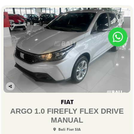
Co
mp
FIAT
arti
lhe
ARGO 1.0 FIREFLY FLEX DRIVE
MANUAL
Bali Fiat SIA