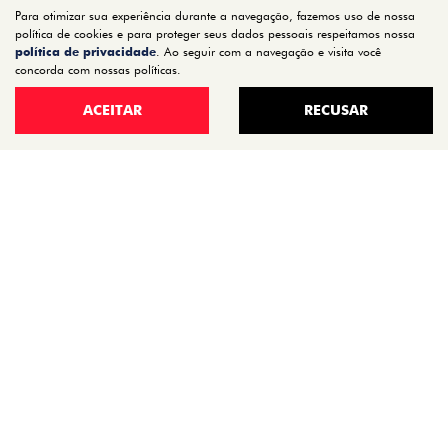
Para otimizar sua experiência durante a navegação, fazemos uso de nossa
OFERTAS
política de cookies e para proteger seus dados pessoais respeitamos nossa
política de privacidade
. Ao seguir com a navegação e visita você
VENDA DIRETA
concorda com nossas políticas.
SERVIÇOS
ACEITAR
RECUSAR
REVISÃO
PEÇAS E ACESSÓRIOS
MANUAL DO VEÍCULO
INSTITUCIONAL
CONTATO
QUEM SOMOS
TRABALHE CONOSCO
POLÍTICA DE PRIVACIDADE
TRANSPARÊNCIA SALARIAL
No trânsito, enxergar o outro salva vidas.