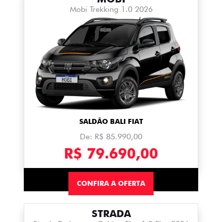
Mobi Trekking 1.0 2026
SALDÃO BALI FIAT
De: R$ 85.990,00
R$ 79.690,00
CONFIRA A OFERTA
STRADA