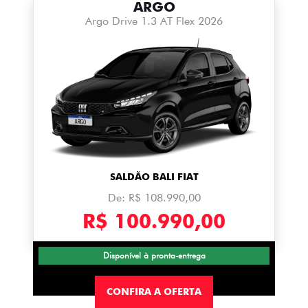
ARGO
Argo Drive 1.3 AT Flex 2026
SALDÃO BALI FIAT
De: R$ 108.990,00
R$ 100.990,00
Disponível à pronta-entrega
CONFIRA A OFERTA