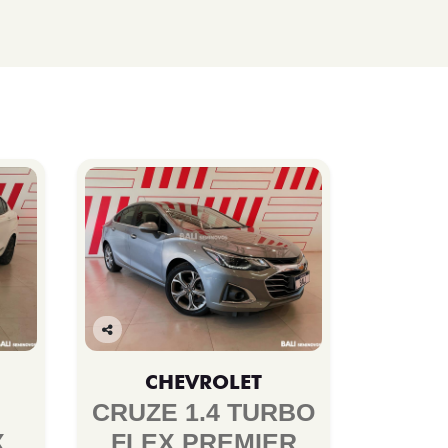
Co
mp
CHEVROLET
arti
lhe
CRUZE 1.4 TURBO
X
FLEX PREMIER