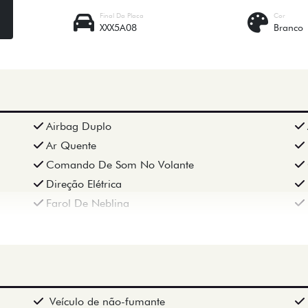
Final Da Placa
Cor
XXX5A08
Branco
Airbag Duplo
Ar Quente
Comando De Som No Volante
Direção Elétrica
Farol De Neblina
Veículo de não-fumante