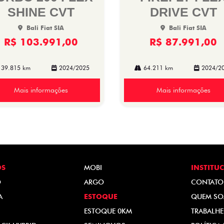
SHINE CVT
DRIVE CVT
Bali Fiat SIA
Bali Fiat SIA
R$ 103.991,00
R$ 87.991,00
39.815 km
2024/2025
64.211 km
2024/2
Mais informações
Mais informações
OS
MOBI
INSTITU
O
ARGO
CONTATO
A
ESTOQUE
QUEM S
ESTOQUE 0KM
TRABALH