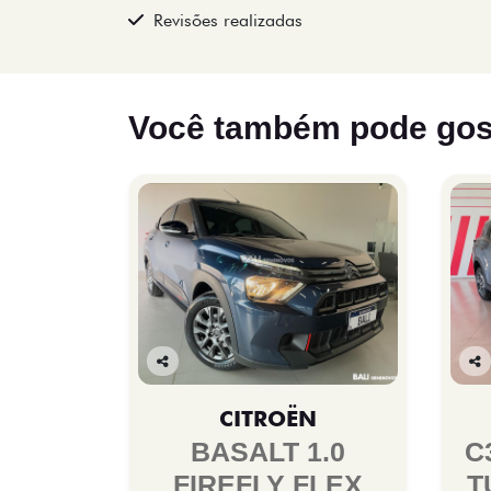
Revisões realizadas
Você também pode gos
Co
Co
mp
mp
CITROËN
arti
arti
lhe
lhe
BASALT 1.0
C
FIREFLY FLEX
T