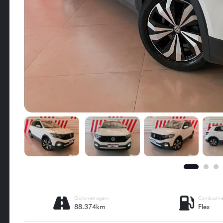
Quilometragem
Combustíve
88.374km
Flex