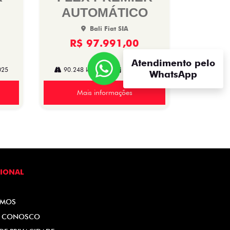
AUTOMÁTICO
Bali Fiat SIA
R$ 97.991,00
Atendimento pelo
025
90.248 km
2019/2020
WhatsApp
Mais informações
CIONAL
OMOS
E CONOSCO