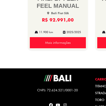
FEEL MANUAL
Bali Fiat SIA
R$ 92.991,00
11.900 km
2025/2025
Mais informações
CARR
TITAN
CNPJ: 72.624.521/0001-20
STRAD
TORO