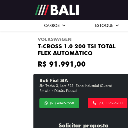
CARROS
ESTOQUE
VOLKSWAGEN
T-CROSS 1.0 200 TSI TOTAL
FLEX AUTOMÁTICO
R$ 91.991,00
Bali Fiat SIA
SIA Trecho 3, Lote 725, Zona Industrial (Guará)
Brasília / Distrito Federal
(61) 4042-7558
(61) 3362-6200
Solicitar proposta