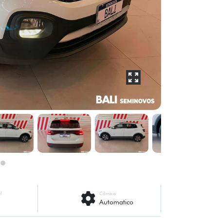
l
Câmbio
Automatico