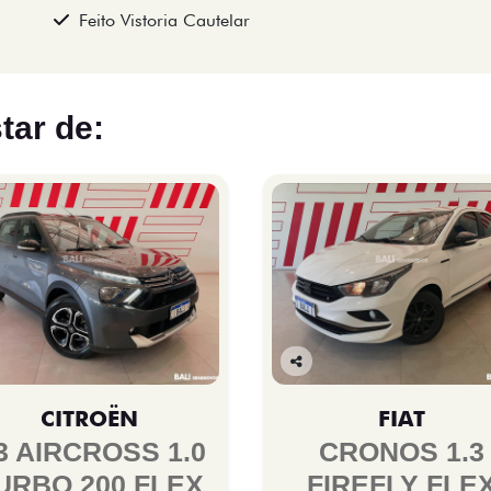
Feito Vistoria Cautelar
tar de:
Co
mp
CITROËN
FIAT
arti
lhe
3 AIRCROSS 1.0
CRONOS 1.3
URBO 200 FLEX
FIREFLY FLE