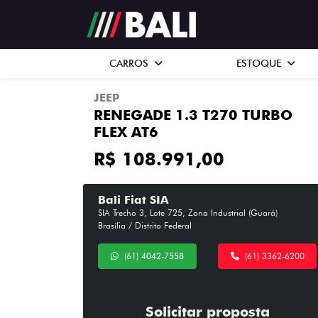
CARROS
ESTOQUE
JEEP
RENEGADE 1.3 T270 TURBO
FLEX AT6
R$ 108.991,00
Bali Fiat SIA
SIA Trecho 3, Lote 725, Zona Industrial (Guará)
Brasília / Distrito Federal
(61) 4042-7558
(61) 3362-6200
Solicitar proposta