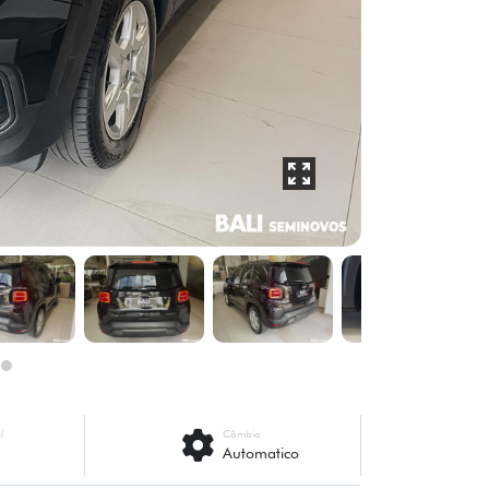
l
Câmbio
Automatico