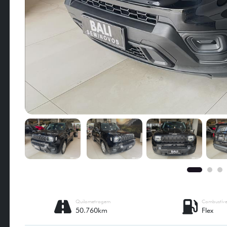
Quilometragem
Combustíve
50.760km
Flex