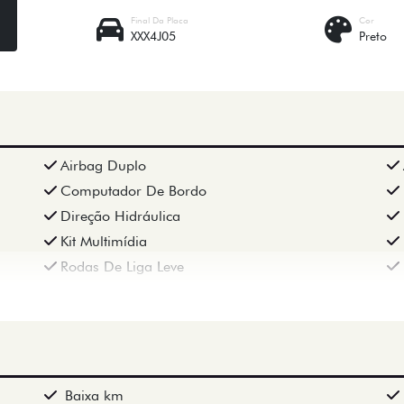
Final Da Placa
Cor
XXX4J05
Preto
Airbag Duplo
Computador De Bordo
Direção Hidráulica
Kit Multimídia
Rodas De Liga Leve
Baixa km