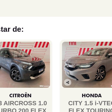
tar de:
Co
mp
CITROËN
HONDA
arti
lhe
3 AIRCROSS 1.0
CITY 1.5 i-VTE
URBO 200 FLEX
FLEX TOURIN