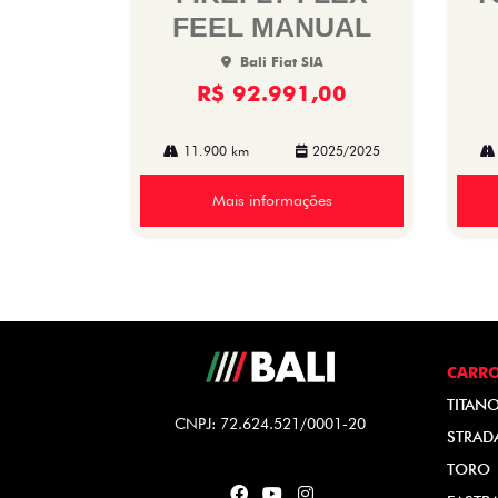
FEEL MANUAL
Bali Fiat SIA
R$ 92.991,00
11.900 km
2025/2025
Mais informações
CARR
TITAN
CNPJ: 72.624.521/0001-20
STRAD
TORO