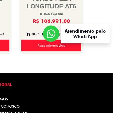
LONGITUDE AT6
Bali Fiat SIA
R$ 106.991,00
Atendimento pelo
024
68.465 km
2021/2022
WhatsApp
Mais informações
CIONAL
OMOS
E CONOSCO