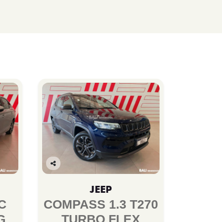
Co
mp
JEEP
arti
lhe
C
COMPASS 1.3 T270
G
TURBO FLEX