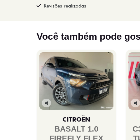
Revisões realizadas
Você também pode gos
Co
Co
mp
mp
CITROËN
arti
arti
lhe
lhe
BASALT 1.0
C
FIREFLY FLEX
T