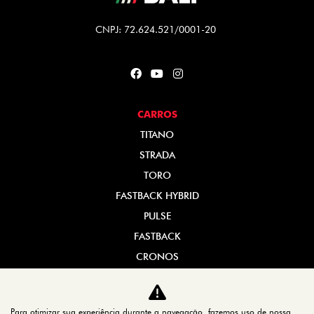
CNPJ: 72.624.521/0001-20
CARROS
TITANO
STRADA
TORO
FASTBACK HYBRID
PULSE
FASTBACK
CRONOS
NOVA FIORINO
SCUDO
Para otimizar sua experiência durante a navegação, fazemos uso de nossa