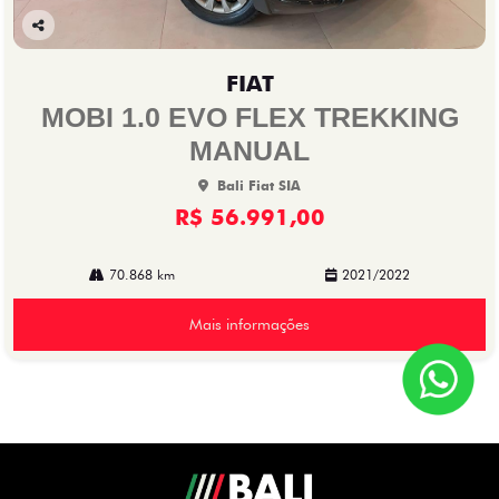
Co
mp
FIAT
arti
lhe
MOBI 1.0 EVO FLEX TREKKING
MANUAL
Bali Fiat SIA
R$ 56.991,00
70.868 km
2021/2022
Mais informações