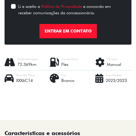
Li e aceito a
Política de Privacidade
e concordo em
receber comunicações da concessionária.
ENTRAR EM CONTATO
Quilometragem
Combustível
Câmbio
72.369km
Flex
Manual
Final Da Placa
Cor
Ano/Modelo
XXX6C14
Branco
2023/2023
Características e acessórios