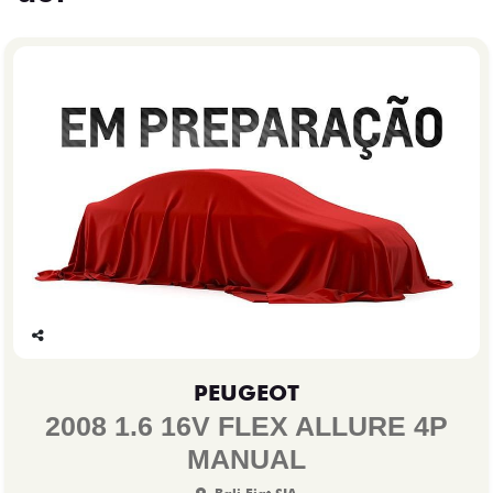
Co
mp
PEUGEOT
arti
lhe
2008 1.6 16V FLEX ALLURE 4P
MANUAL