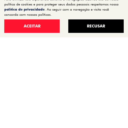
NOVO DUCATO
política de cookies e para proteger seus dados pessoais respeitamos nossa
política de privacidade
. Ao seguir com a navegação e visita você
MOBI
concorda com nossas políticas.
ARGO
ACEITAR
RECUSAR
ESTOQUE
ESTOQUE 0KM
SEMINOVOS
OFERTAS
VENDA DIRETA
SERVIÇOS
REVISÃO
PEÇAS E ACESSÓRIOS
MANUAL DO VEÍCULO
INSTITUCIONAL
CONTATO
QUEM SOMOS