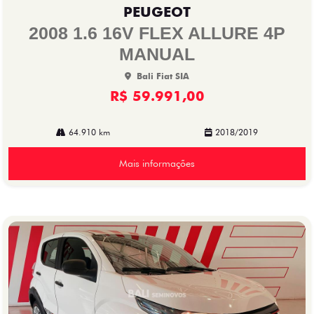
mp
PEUGEOT
arti
lhe
2008 1.6 16V FLEX ALLURE 4P
MANUAL
Bali Fiat SIA
R$ 59.991,00
64.910 km
2018/2019
Mais informações