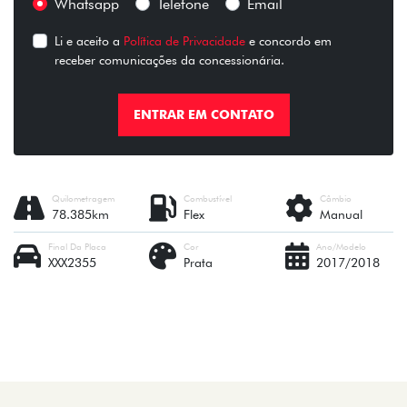
Whatsapp
Telefone
Email
Li e aceito a
Política de Privacidade
e concordo em
receber comunicações da concessionária.
ENTRAR EM CONTATO
Quilometragem
Combustível
Câmbio
78.385km
Flex
Manual
Final Da Placa
Cor
Ano/Modelo
XXX2355
Prata
2017/2018