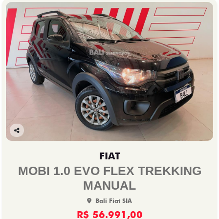
Co
mp
FIAT
arti
lhe
MOBI 1.0 EVO FLEX TREKKING
MANUAL
Bali Fiat SIA
R$ 56.991,00