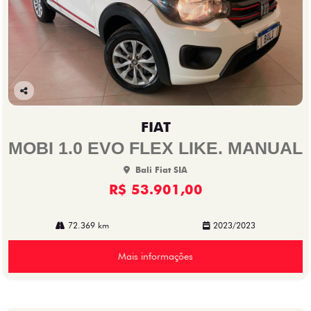
Co
mp
FIAT
arti
lhe
MOBI 1.0 EVO FLEX LIKE. MANUAL
Bali Fiat SIA
R$ 53.901,00
72.369 km
2023/2023
Mais informações