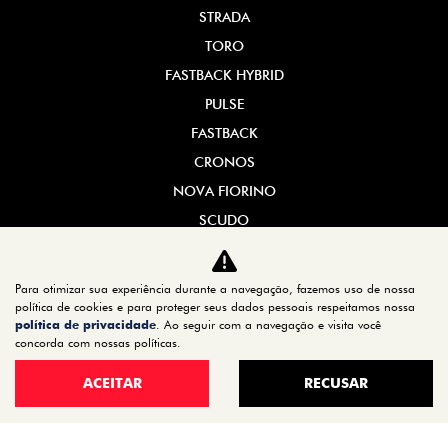
STRADA
TORO
FASTBACK HYBRID
PULSE
FASTBACK
CRONOS
NOVA FIORINO
SCUDO
NOVO DUCATO
MOBI
Para otimizar sua experiência durante a navegação, fazemos uso de nossa
política de cookies e para proteger seus dados pessoais respeitamos nossa
ARGO
política de privacidade
. Ao seguir com a navegação e visita você
concorda com nossas políticas.
ESTOQUE
ESTOQUE 0KM
ACEITAR
RECUSAR
SEMINOVOS
OFERTAS