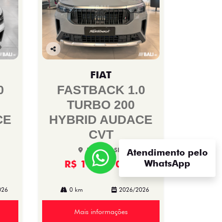
Co
mp
FIAT
arti
lhe
0
FASTBACK 1.0
TURBO 200
CE
HYBRID AUDACE
CVT
Bali Fiat SIA
Atendimento pelo
R$ 152.970,00
WhatsApp
026
0 km
2026/2026
Mais informações