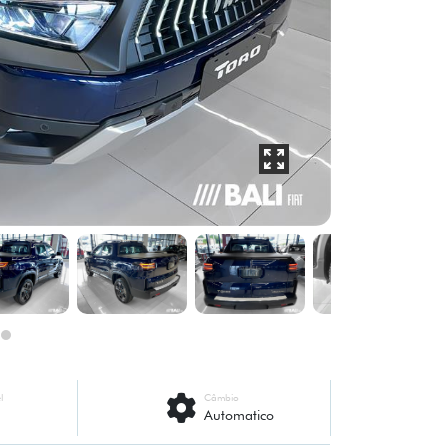
l
Câmbio
Automatico