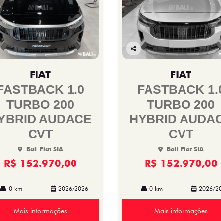
Co
mp
FIAT
FIAT
arti
lhe
FASTBACK 1.0
FASTBACK 1.
TURBO 200
TURBO 200
YBRID AUDACE
HYBRID AUDA
CVT
CVT
Bali Fiat SIA
Bali Fiat SIA
R$ 152.970,00
R$ 152.970,00
0 km
2026/2026
0 km
2026/2
Mais informações
Mais informações