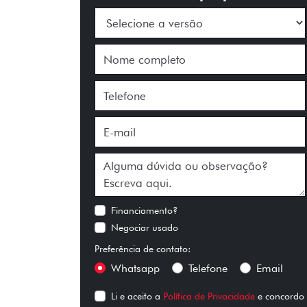
Financiamento?
Negociar usado
Preferência de contato:
Whatsapp
Telefone
Email
Li e aceito a
Política de Privacidade
e concordo