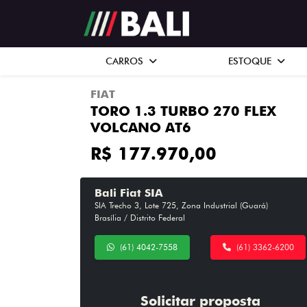
CARROS
ESTOQUE
FIAT
TORO 1.3 TURBO 270 FLEX
VOLCANO AT6
R$ 177.970,00
Bali Fiat SIA
SIA Trecho 3, Lote 725, Zona Industrial (Guará)
Brasília / Distrito Federal
(61) 4042-7558
(61) 3362-6200
Solicitar proposta