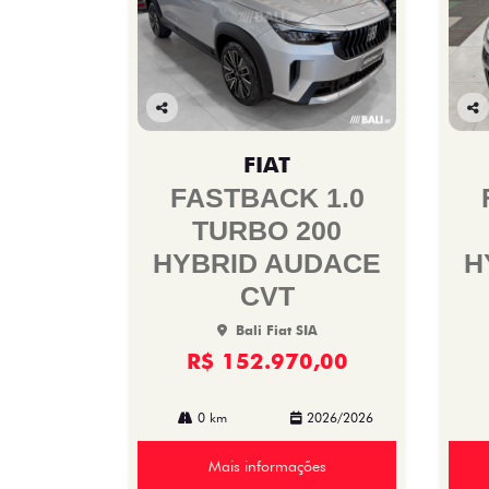
Co
Co
mp
mp
FIAT
arti
arti
lhe
lhe
FASTBACK 1.0
TURBO 200
HYBRID AUDACE
H
CVT
Bali Fiat SIA
R$ 152.970,00
0 km
2026/2026
Mais informações