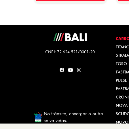
CARR
TITAN
CNPJ: 72.624.521/0001-20
STRAD
TORO
FASTB
PULSE
FASTB
CRON
NOVA 
No trânsito, enxergar o outro
SCUD
salva vidas.
NOVO