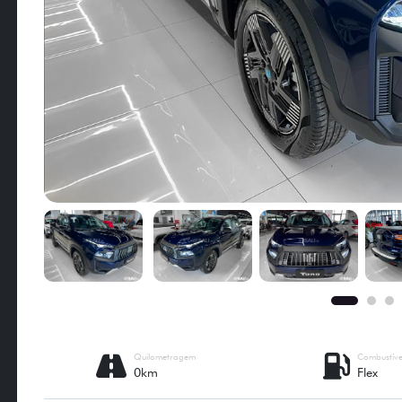
Quilometragem
Combustíve
0km
Flex