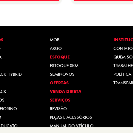
OS
MOBI
INSTITU
O
ARGO
CONTATO
A
ESTOQUE
QUEM S
ESTOQUE 0KM
TRABALH
ACK HYBRID
SEMINOVOS
POLÍTICA
OFERTAS
TRANSPAR
ACK
VENDA DIRETA
OS
SERVIÇOS
FIORINO
REVISÃO
O
PEÇAS E ACESSÓRIOS
 DUCATO
MANUAL DO VEÍCULO