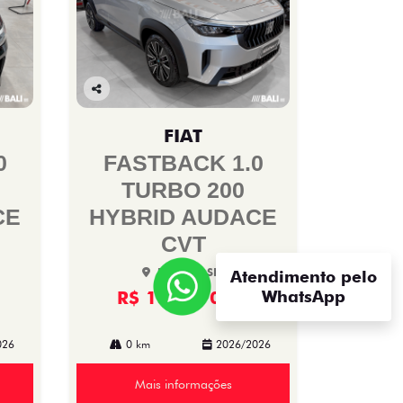
Co
mp
FIAT
arti
lhe
0
FASTBACK 1.0
TURBO 200
CE
HYBRID AUDACE
CVT
Bali Fiat SIA
Atendimento pelo
R$ 152.970,00
WhatsApp
026
0 km
2026/2026
Mais informações