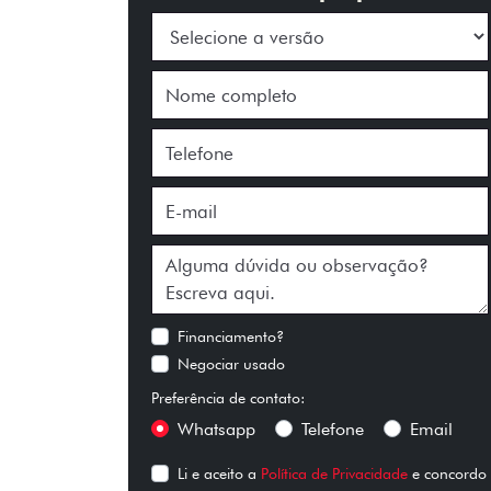
Financiamento?
Negociar usado
Preferência de contato:
Whatsapp
Telefone
Email
Li e aceito a
Política de Privacidade
e concordo