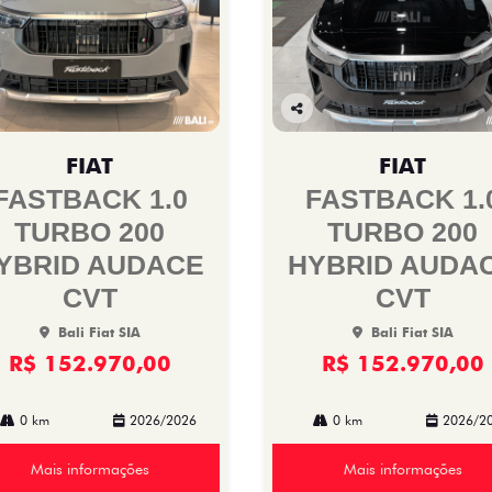
Co
mp
FIAT
FIAT
arti
lhe
FASTBACK 1.0
FASTBACK 1.
TURBO 200
TURBO 200
YBRID AUDACE
HYBRID AUDA
CVT
CVT
Bali Fiat SIA
Bali Fiat SIA
R$ 152.970,00
R$ 152.970,00
0 km
2026/2026
0 km
2026/2
Mais informações
Mais informações