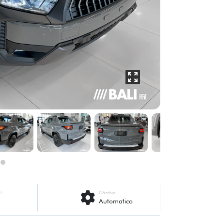
l
Câmbio
Automatico