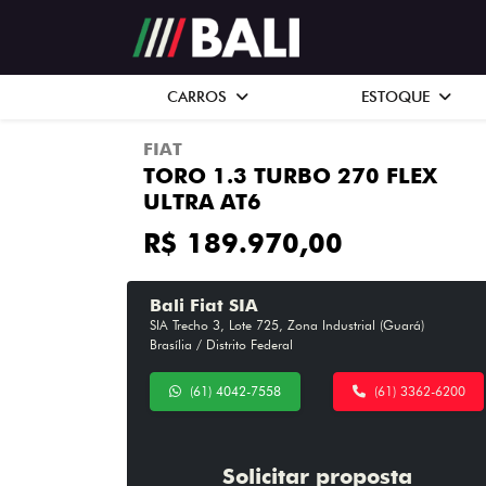
CARROS
ESTOQUE
FIAT
TORO 1.3 TURBO 270 FLEX
ULTRA AT6
R$ 189.970,00
Bali Fiat SIA
SIA Trecho 3, Lote 725, Zona Industrial (Guará)
Brasília / Distrito Federal
(61) 4042-7558
(61) 3362-6200
Solicitar proposta