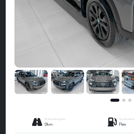
Quilometragem
Combustíve
0km
Flex