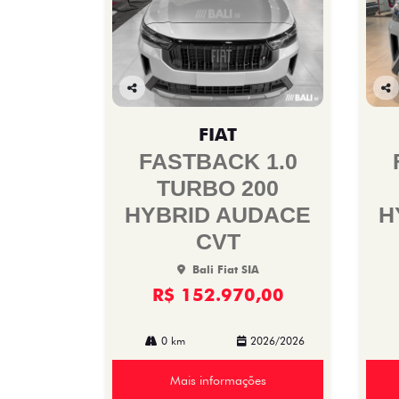
Co
Co
mp
mp
FIAT
arti
arti
lhe
lhe
FASTBACK 1.0
TURBO 200
HYBRID AUDACE
H
CVT
Bali Fiat SIA
R$ 152.970,00
0 km
2026/2026
Mais informações