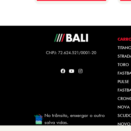
CARR
TITAN
CNPJ: 72.624.521/0001-20
STRAD
TORO
FASTB
PULSE
FASTB
CRON
NOVA 
No trânsito, enxergar o outro
SCUD
salva vidas.
NOVO