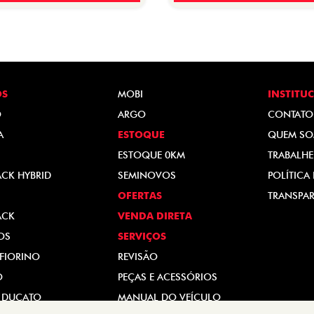
OS
MOBI
INSTITU
O
ARGO
CONTATO
A
ESTOQUE
QUEM S
ESTOQUE 0KM
TRABALH
ACK HYBRID
SEMINOVOS
POLÍTICA
OFERTAS
TRANSPAR
ACK
VENDA DIRETA
OS
SERVIÇOS
FIORINO
REVISÃO
O
PEÇAS E ACESSÓRIOS
 DUCATO
MANUAL DO VEÍCULO