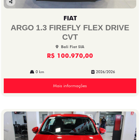
Co
mp
FIAT
arti
lhe
ARGO 1.3 FIREFLY FLEX DRIVE
CVT
Bali Fiat SIA
R$ 100.970,00
0 km
2026/2026
Mais informações