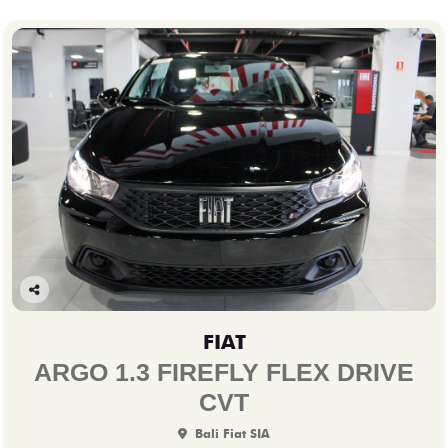
Co
mp
FIAT
arti
lhe
ARGO 1.3 FIREFLY FLEX DRIVE
CVT
Bali Fiat SIA