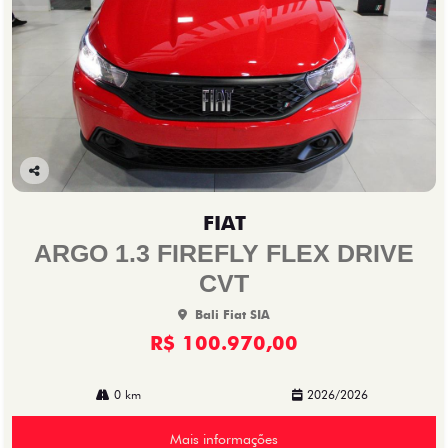
Co
mp
FIAT
arti
lhe
ARGO 1.3 FIREFLY FLEX DRIVE
CVT
Bali Fiat SIA
R$ 100.970,00
0 km
2026/2026
Mais informações