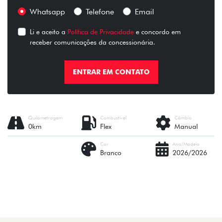
Whatsapp
Telefone
Email
Li e aceito a
Política de Privacidade
e concordo em
receber comunicações da concessionária.
ENTRAR EM CONTATO
Quilometragem
Combustível
Câmbio
0km
Flex
Manual
Cor
Ano/Modelo
Branco
2026/2026