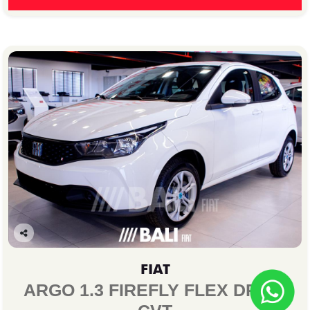
Co
mp
FIAT
arti
lhe
ARGO 1.3 FIREFLY FLEX DRIVE