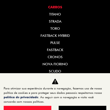
CARROS
TITANO
STRADA
TORO
FASTBACK HYBRID
PULSE
FASTBACK
CRONOS
NOVA FIORINO
SCUDO
NOVO DUCATO
MOBI
Para otimizar sua experiência durante a navegação, fazemos uso de nossa
política de cookies e para proteger seus dados pessoais respeitamos nossa
ARGO
política de privacidade
. Ao seguir com a navegação e visita você
concorda com nossas políticas.
ESTOQUE
ESTOQUE 0KM