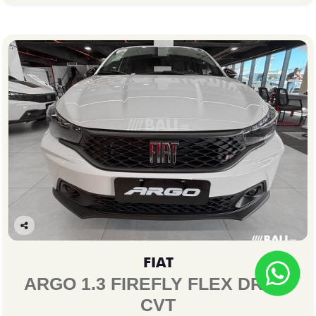
Co
mp
FIAT
arti
lhe
ARGO 1.3 FIREFLY FLEX DRIVE
CVT