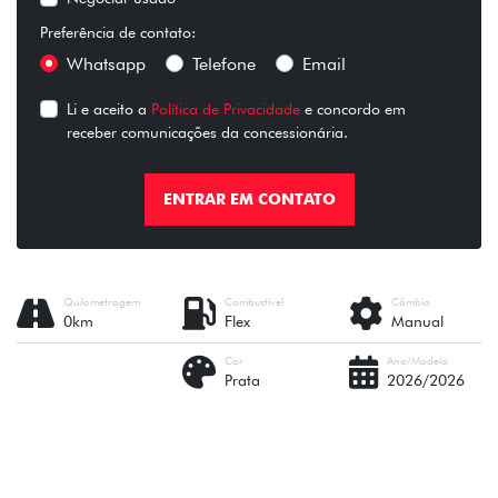
Preferência de contato:
Whatsapp
Telefone
Email
Li e aceito a
Política de Privacidade
e concordo em
receber comunicações da concessionária.
ENTRAR EM CONTATO
Quilometragem
Combustível
Câmbio
0km
Flex
Manual
Cor
Ano/Modelo
Prata
2026/2026