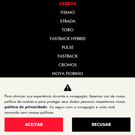
CARROS
TITANO
STRADA
TORO
FASTBACK HYBRID
PULSE
FASTBACK
CRONOS
NOVA FIORINO
SCUDO
NOVO DUCATO
Para otimizar sua experiência durante a navegação, fazemos uso de nossa
política de cookies e para proteger seus dados pessoais respeitamos nossa
MOBI
política de privacidade
. Ao seguir com a navegação e visita você
ARGO
concorda com nossas políticas.
ESTOQUE
ACEITAR
RECUSAR
ESTOQUE 0KM