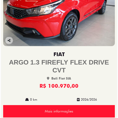
Co
mp
FIAT
arti
lhe
ARGO 1.3 FIREFLY FLEX DRIVE
CVT
Bali Fiat SIA
R$ 100.970,00
0 km
2026/2026
Mais informações