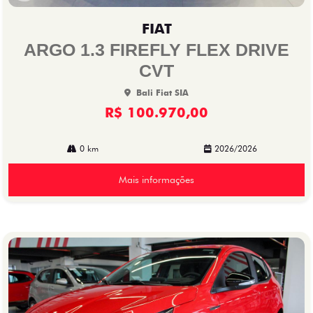
Co
mp
FIAT
arti
lhe
ARGO 1.3 FIREFLY FLEX DRIVE
CVT
Bali Fiat SIA
R$ 100.970,00
0 km
2026/2026
Mais informações