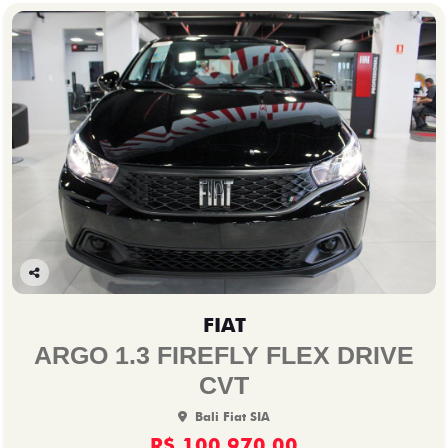
Co
mp
FIAT
arti
lhe
ARGO 1.3 FIREFLY FLEX DRIVE
CVT
Bali Fiat SIA
R$ 100.970,00