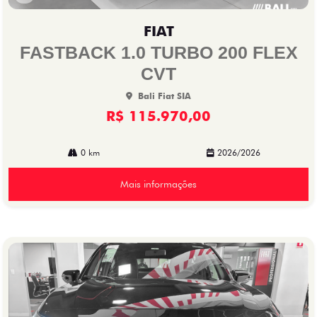
Co
mp
FIAT
arti
lhe
FASTBACK 1.0 TURBO 200 FLEX
CVT
Bali Fiat SIA
R$ 115.970,00
0 km
2026/2026
Mais informações