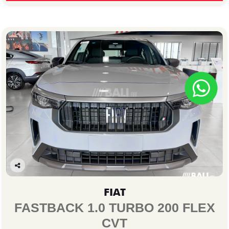
Co
mp
FIAT
arti
lhe
FASTBACK 1.0 TURBO 200 FLEX
CVT