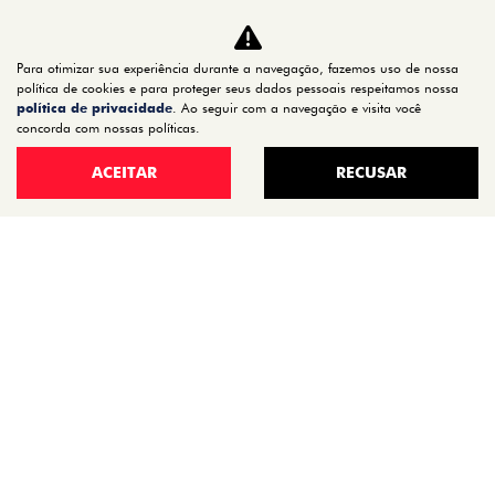
CARROS
TITANO
Para otimizar sua experiência durante a navegação, fazemos uso de nossa
STRADA
política de cookies e para proteger seus dados pessoais respeitamos nossa
política de privacidade
. Ao seguir com a navegação e visita você
TORO
concorda com nossas políticas.
FASTBACK HYBRID
ACEITAR
RECUSAR
PULSE
FASTBACK
CRONOS
NOVA FIORINO
SCUDO
NOVO DUCATO
MOBI
ARGO
ESTOQUE
ESTOQUE 0KM