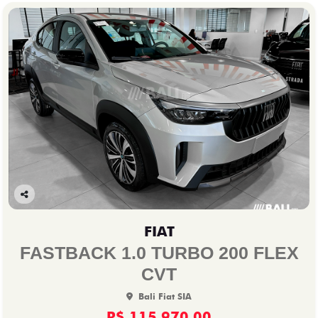
Co
mp
FIAT
arti
lhe
FASTBACK 1.0 TURBO 200 FLEX
CVT
Bali Fiat SIA
R$ 115.970,00