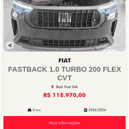
Co
mp
FIAT
arti
lhe
FASTBACK 1.0 TURBO 200 FLEX
CVT
Bali Fiat SIA
R$ 115.970,00
0 km
2026/2026
Mais informações