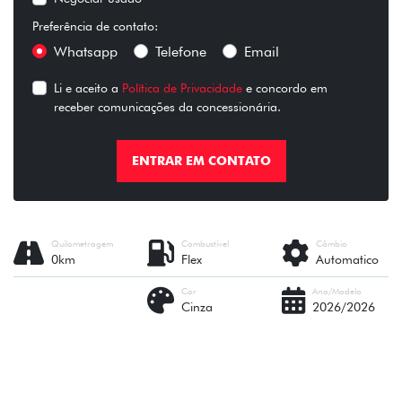
Preferência de contato:
Whatsapp
Telefone
Email
Li e aceito a
Política de Privacidade
e concordo em
receber comunicações da concessionária.
ENTRAR EM CONTATO
Quilometragem
Combustível
Câmbio
0km
Flex
Automatico
Cor
Ano/Modelo
Cinza
2026/2026